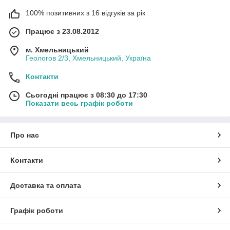
100% позитивних з 16 відгуків за рік
Працює з 23.08.2012
м. Хмельницький
Геологов 2/3, Хмельницький, Україна
Контакти
Сьогодні працює з 08:30 до 17:30
Показати весь графік роботи
Каталог шкарпеток
Про нас
Чому обирають нас?
Контакти
Доставка та оплата
Ми постійно працюємо над розширенням асортименту,
розробляємо стильні, зручні шкарпетки з якісних
Графік роботи
натуральних матеріалів. Для створення красивих і
стильних шкарпеточок ми використовуємо близько 100