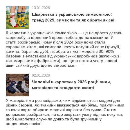
13.01.2026
Шкарпетки з українською символікою:
тренд 2025, символи та як обрати якісні
Шкарпетки з українською символікою — це не просто деталь
гардеробу, а щоденний прояв любові до Батьківщини. У
статті розбираємо, чому після 2024 року вони стали
справжнім хітом, які символи несуть потужний сенс (тризуб,
калина, барвінок, дуб), як обрати якісні моделі з 80–90%
бавовни з еластаном від українських виробників (включно з
житомирськими фабриками), на що звертати увагу: плоскі
шви, стійкий друк, що не зтирається.
02.01.2026
Чоловічі шкарпетки у 2026 році: види,
матеріали та стандарти якості
У матеріалі ми розповідаємо, чим відрізняються моделі для
різних сезонів, які тканини вважаються найбільш практичними
та коли варто обирати медичні варіанти без гумки. Стаття
допоможе розібратися, на що звертати увагу під час покупки,
щоб шкарпетки служили довго та були зручними у
щоденному носінні.