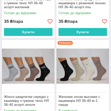
з гумкою теніс НЛ 36-40
кашемира с резинкой теннис
асорті маланків
НЛ 36-40 асорті miu
Готово до відправки
Готово до відправки
35
35
₴/пара
₴/пара
Купити
Купити
Новинка
Жіночі шкарпетки середні з
Женские носки высокие с
кашеміру з гумкою теніс НЛ
кашемира НЛ 36-40 м-1
36-40 асорті amore
серце
Готово до відправки
В наявності