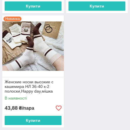
Купити
Купити
Новинка
Женские носки высокие с
кашемира НЛ 36-40 к-2
полоски,Happy day,мішка
В наявності
43,88
₴/пара
Купити