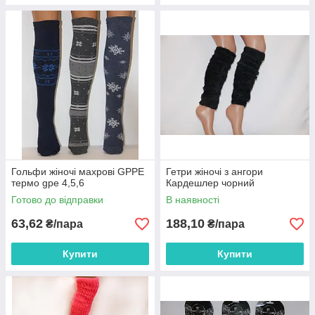
Гольфи жіночі махрові GPPE
Гетри жіночі з ангори
термо gpe 4,5,6
Кардешлер чорний
Готово до відправки
В наявності
63,62
188,10
₴/пара
₴/пара
Купити
Купити