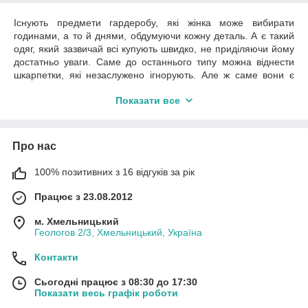
Існують предмети гардеробу, які жінка може вибирати
годинами, а то й днями, обдумуючи кожну деталь. А є такий
одяг, який зазвичай всі купують швидко, не приділяючи йому
достатньо уваги. Саме до останнього типу можна віднести
шкарпетки, які незаслужено ігнорують. Але ж саме вони є
завершальним штрихом у формуванні образу. Саме носкам
Показати все
під силу як зробити людину оригінальною, креативною, так і
повністю зіпсувати про неї враження. Тому перш ніж купити
жіночі носки оптом, варто підійти з розумом до вибору
надійного постачальника і зі смаком до вибору його товару.
Про нас
Вітаємо вас на сайті Voyage – зручного й надійного гуртового
магазину шкарпеток із оптимальними умовами продажу. Ми
100% позитивних з 16 відгуків за рік
пропонуємо купити дешеві носки оптом хорошої якості в
Працює з 23.08.2012
найширшому асортименті, оскільки зібрали на одному
ресурсі продукцію від кращих турецьких і українських
м. Хмельницький
виробників. Це стане в нагоді підприємцям, власникам
Геологов 2/3, Хмельницький, Україна
роздрібних торгових точок, а також дозволить звичайним
споживачам робити вигідні закупки для власних потреб.
Контакти
Правильно купуємо й обираємо жіночі
Сьогодні працює з 08:30 до 17:30
шкарпетки оптом
Показати весь графік роботи