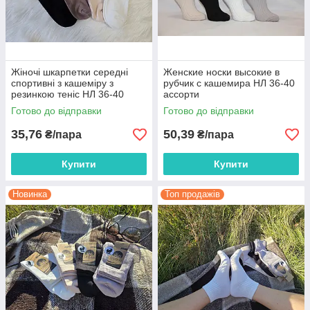
Жіночі шкарпетки середні
Женские носки высокие в
спортивні з кашеміру з
рубчик с кашемира НЛ 36-40
резинкою теніс НЛ 36-40
ассорти
ассорті
Готово до відправки
Готово до відправки
35,76
50,39
₴/пара
₴/пара
Купити
Купити
Новинка
Топ продажів