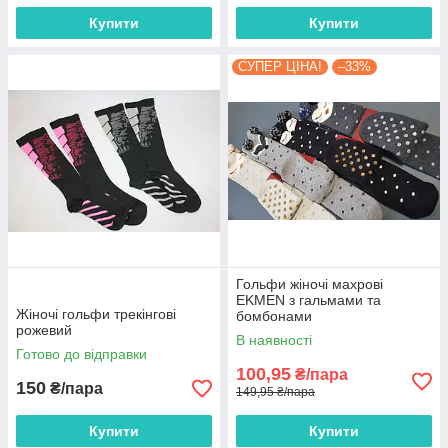
Купити
Купити
СУПЕР ЦІНА!
–33%
Гольфи жіночі махрові
EKMEN з гальмами та
Жіночі гольфи трекінгові
бомбонами
рожевий
В наявності
Готово до відправки
100,95
₴/пара
150
₴/пара
149,95 ₴/пара
Купити
Купити