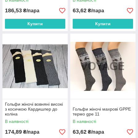
В наявності
В наявності
186,53
63,62
₴/пара
₴/пара
Купити
Купити
Гольфи жіночі вовняні високі
з косичкою Кардишлер до
Гольфи жіночі махрові GPPE
коліна
термо gpe 11
В наявності
В наявності
174,89
63,62
₴/пара
₴/пара