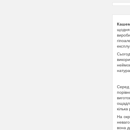
Кашем
щодня 
вироби
гіпоал
експлу
Сьогод
викори
неймов
натура
Серед 
порівн
вигото
ощадли
кілька
На окр
неваго
вона д