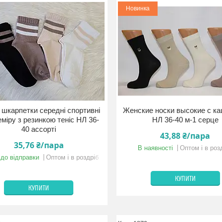
Новинка
 шкарпетки середні спортивні
Женские носки высокие с к
міру з резинкою теніс НЛ 36-
НЛ 36-40 м-1 серце
40 ассорті
43,88 ₴/пара
35,76 ₴/пара
В наявності
Оптом і в роз
 до відправки
Оптом і в роздріб
КУПИТИ
КУПИТИ