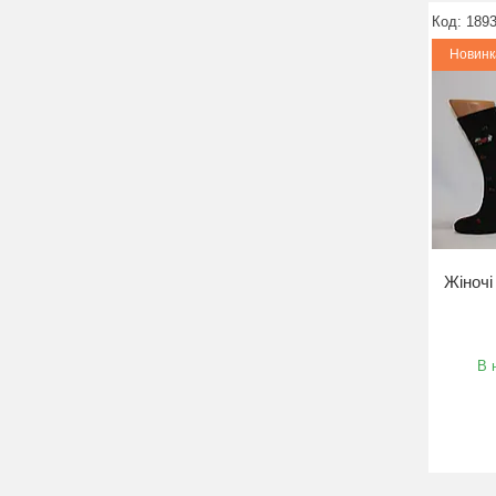
189
Новинк
Жіночі
В 