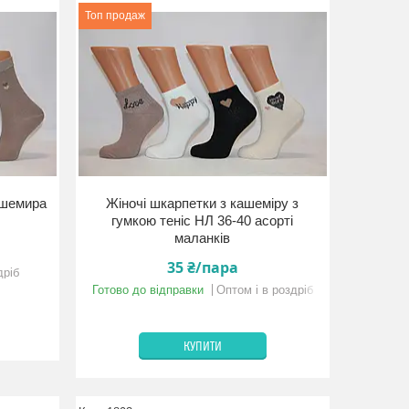
Топ продаж
ашемира
Жіночі шкарпетки з кашеміру з
гумкою теніс НЛ 36-40 асорті
маланків
35 ₴/пара
дріб
Готово до відправки
Оптом і в роздріб
КУПИТИ