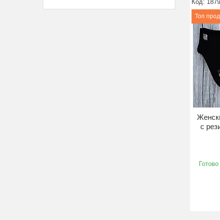
187
Топ про
Женски
с рез
Готово