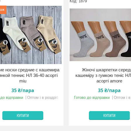
9
1879
даж
е носки средние с кашемира
Жіночі шкарпетки середн
инкой теннис НЛ 36-40 асорті
кашеміру з гумкою теніс НЛ
miu
асорті amore
35 ₴/пара
35 ₴/пара
 до відправки
Оптом і в роздріб
Готово до відправки
Оптом і в
КУПИТИ
КУПИТИ