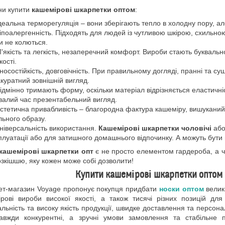
ни купити
кашемірові шкарпетки оптом
:
деальна терморегуляція – вони зберігають тепло в холодну пору, але 
іпоалергенність. Підходять для людей із чутливою шкірою, схильною 
и не колються.
'якість та легкість, незаперечний комфорт. Вироби стають букваль
кості.
носостійкість, довговічність. При правильному догляді, пранні та с
акуратний зовнішній вигляд.
ідмінно тримають форму, оскільки матеріал відрізняється еластичніс
валий час презентабельний вигляд.
стетична привабливість – благородна фактура кашеміру, вишуканий
льного образу.
ніверсальність використання.
Кашемірові шкарпетки чоловічі
або
плуатації або для затишного домашнього відпочинку. А можуть бут
кашемірові шкарпетки опт
є не просто елементом гардероба, а чу
озкішшю, яку кожен може собі дозволити!
Купити кашемірові шкарпетки оптом 
ет-магазин Voyage пропонує покупця придбати
носки оптом
велик
рові вироби високої якості, а також тисячі різних позицій для ч
альність та високу якість продукції, швидке доставлення та персона
завжди конкурентні, а зручні умови замовлення та стабільне 