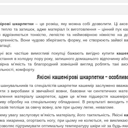
ірові шкарпетки
– це розкіш, яку можна собі дозволити. Ці акс
тепло та затишок, адже матеріал їх виготовлення – цінний пух к
 відрізняються тонкістю, легкістю та неймовірною ніжністю на д
ергенність. Вони чудово зберігають форму, не створюють зайвої важ
атації.
ні все частіше вимогливі покупці бажають вигідно купити
кашем
стання в холодну пору року, затишного домашнього відпочинку або я
ірна м'якість та благородний зовнішній вигляд роблять такі акс
льності, комфорту.
Якісні кашемірові шкарпетки – особливо
шанувальників та спеціалістів шкарпетки кашемір заслужено вваж
яти з виробами зі звичайної вовни, бавовни чи синтетичних матер
влення матеріалу шкарпеток, адже це м'яке підшерстя кашеміров
ву обробку на спеціальному обладнанні. В результаті виходить т
 разів тепліше за овечу вовну, але при цьому легке, невагоме.
ему увагу заслуговує м'якість матеріалу, його тактильність. Якісні
к
ма хмаринка, огортають ногу, при цьому не колються, не виклика
озволяє підтримувати оптимальну температуру шкіри ніг за будь-яких