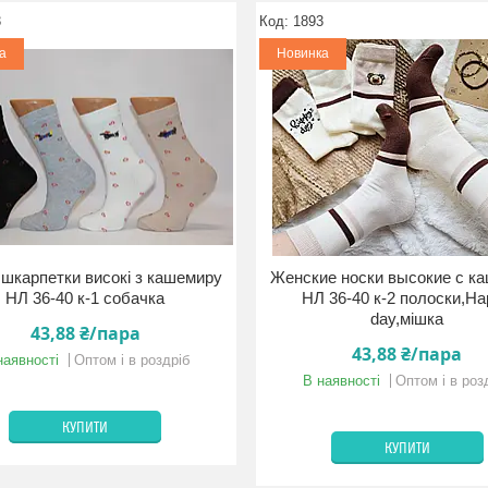
3
1893
а
Новинка
 шкарпетки високі з кашемиру
Женские носки высокие с к
НЛ 36-40 к-1 собачка
НЛ 36-40 к-2 полоски,H
day,мішка
43,88 ₴/пара
43,88 ₴/пара
наявності
Оптом і в роздріб
В наявності
Оптом і в роз
КУПИТИ
КУПИТИ