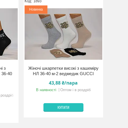
1893
Новинка
і з
Жіночі шкарпетки високі з кашеміру
 36-40
НЛ 36-40 м-2 ведмедик GUCCI
43,88 ₴/пара
В наявності
Оптом і в роздріб
 роздріб
КУПИТИ