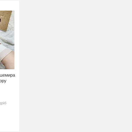
ашемира
appy
дріб