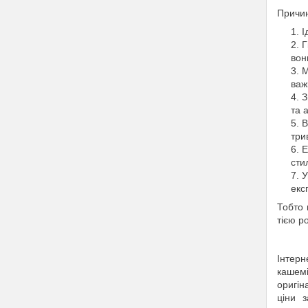
Причи
І
Г
вон
М
важ
З
та 
В
три
Е
сти
У
екс
Тобто
тією р
Інтерн
кашемі
оригін
ціни 