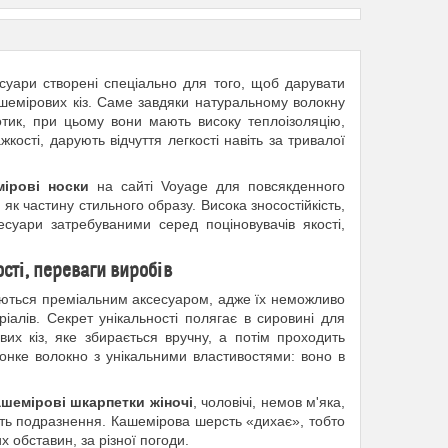
есуари створені спеціально для того, щоб дарувати
ашемірових кіз. Саме завдяки натуральному волокну
отик, при цьому вони мають високу теплоізоляцію,
кості, дарують відчуття легкості навіть за тривалої
ірові носки
на сайті Voyage для повсякденного
к частину стильного образу. Висока зносостійкість,
есуари затребуваними серед поціновувачів якості,
сті, переваги виробів
аються преміальним аксесуаром, адже їх неможливо
іалів. Секрет унікальності полягає в сировині для
их кіз, яке збирається вручну, а потім проходить
онке волокно з унікальними властивостями: воно в
ашемірові шкарпетки жіночі
, чоловічі, немов м'яка,
ють подразнення. Кашемірова шерсть «дихає», тобто
 обставин, за різної погоди.