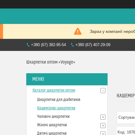
Зараз у компанії неро
+380 (67) 382-95-54
+380 (67) 407-29-09
Шкарпетки оптом «Voyage»
Каталог шкарпеток оптом
КАШЕМІР
Шкарпетки для діабетиків
Кашемірові шкарпетки
Чоловічі шкарпетки
Жіночі шкарпетки
187
Дитячі шкарпетки