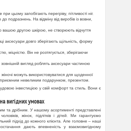
при цьому запобігають перегріву, пітливості ніг.
до подразнень. На відміну від виробів із вовни,
но вашою другою шкірою, не створюють відчуття
ушці аксесуари довго зберігають щільність, форму
тю, міцністю. Він не розтягується, зберігаючи
 зовнішній вигляд роблять аксесуари частиною
 жіночі можуть використовуватися для щоденної
и приємним невеликим подарунком, презентом.
довою інвестицією у свій комфорт та стиль. Вони є
на вигідних умовах
им та дрібним. У нашому асортименті представлені
оловіків, жінок, підлітків і дітей. Ми гарантуємо
льний підхід до кожного клієнта. Але головне – наші
постачання дають впевненість у взаємовигідному