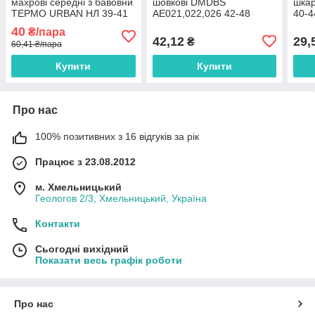
махрові середні з бавовни
шовкові DMDBS
шкар
ТЕРМО URBAN НЛ 39-41
AE021,022,026 42-48
40-4
асорті
асорті AE023 сітка
40
₴/пара
42,12
29,
₴
60,41 ₴/пара
Купити
Купити
Про нас
100% позитивних з 16 відгуків за рік
Працює з 23.08.2012
м. Хмельницький
Геологов 2/3, Хмельницький, Україна
Контакти
Сьогодні вихідний
Показати весь графік роботи
Про нас