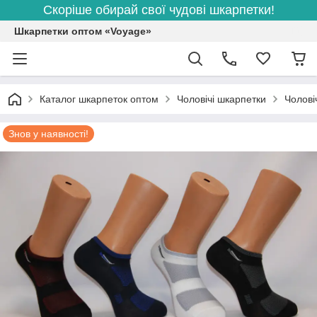
Скоріше обирай свої чудові шкарпетки!
Шкарпетки оптом «Voyage»
Каталог шкарпеток оптом
Чоловічі шкарпетки
Чолові
Знов у наявності!