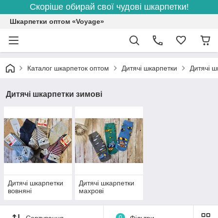
Скоріше обирай свої чудові шкарпетки!
Шкарпетки оптом «Voyage»
Каталог шкарпеток оптом
Дитячі шкарпетки
Дитячі ш
Дитячі шкарпетки зимові
Дитячі шкарпетки
Дитячі шкарпетки
вовняні
махрові
Сортування
0
Фільтри