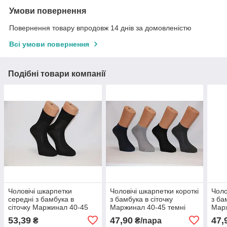
Умови повернення
Повернення товару впродовж 14 днів за домовленістю
Всі умови повернення
Подібні товари компанії
Чоловічі шкарпетки
Чоловічі шкарпетки короткі
Чоло
середні з бамбука в
з бамбука в сіточку
з ба
сіточку Маржинал 40-45
Маржинал 40-45 темні
Марж
черный
асорті
53,39
47,90
47,
₴
₴/пара