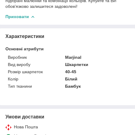
підібрані малюнки та комбінації кольорів. Купуйте та ВИ
обов'язково залишитеся задоволені!
Приховати
Характеристики
Основні атрибути
Виробник
Marjinal
Вид виробу
Шкарпетки
Розмір шкарпеток
40-45
Колір
Білий
Тип тканини
Бамбук
Умови доставки
Нова Пошта