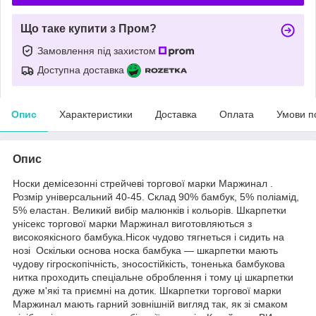
Що таке купити з Пром?
Замовлення під захистом
Доступна доставка
Опис
Характеристики
Доставка
Оплата
Умови п
Опис
Носки демісезонні стрейчеві торгової марки Маржинал .
Розмір універсальний 40-45. Склад 90% бамбук, 5% поліамід,
5% еластан. Великий вибір малюнків і кольорів. Шкарпетки
унісекс торгової марки Маржинал виготовляються з
високоякісного бамбука.Нісок чудово тягнеться і сидить на
нозі Оскільки основа носка бамбука — шкарпетки мають
чудову гігроскопічність, зносостійкість, тоненька бамбукова
нитка проходить спеціальне оброблення і тому ці шкарпетки
дуже м'які та приємні на дотик. Шкарпетки торгової марки
Маржинал мають гарний зовнішній вигляд так, як зі смаком