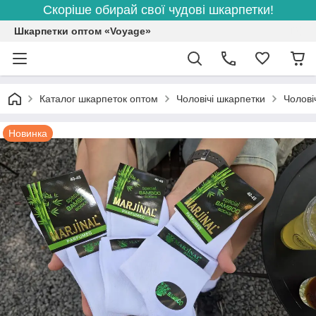
Скоріше обирай свої чудові шкарпетки!
Шкарпетки оптом «Voyage»
Каталог шкарпеток оптом
Чоловічі шкарпетки
Чолові
Новинка