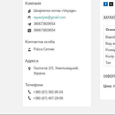
Шкарпетки оптом «Voyage»
ХАРАК
rayastyle@gmail.com
380673829554
Осно
380673829554
Вироб
Вид в
Раїса Ситник
Розмі
Колір
Тип
Геологов 2/3, Хмельницький,
Україна
ІНФОР
Ціна:
4
+380 (67) 382-95-54
+380 (67) 407-29-09