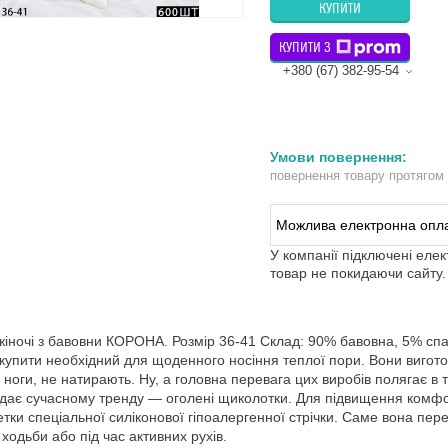
КУПИТИ
КУПИТИ З
+380 (67) 382-95-54
повернення товару протягом
У компанії підключені еле
товар не покидаючи сайту.
жіночі з бавовни КОРОНА. Розмір 36-41 Склад: 90% бавовна, 5% спан
 купити необхідний для щоденного носіння теплої пори. Вони вигото
 ноги, не натирають. Ну, а головна перевага цих виробів полягає в т
ідає сучасному тренду — оголені щиколотки. Для підвищення комфо
тки спеціальної силіконової гіпоалергенної стрічки. Саме вона пер
 ходьби або під час активних рухів.