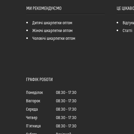
МИ РЕКОМЕНДУЄМО
ЦЕ ЦІКАВ
Дитячі шкарпетки оптом
Відгук
Жіночі шкарпетки оптом
Статті
Чоловічі шкарпетки оптом
ГРАФІК РОБОТИ
Понеділок
08:30
17:30
Вівторок
08:30
17:30
Середа
08:30
17:30
Четвер
08:30
17:30
Пʼятниця
08:30
17:30