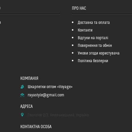
О
ПРО НАС
и
Доставка та оплата
Контакти
Відгуки на порталі
Повернення та обмін
Умови згоди користувача
Політика безперки
Шкарпетки оптом «Voyage»
rayastyle@gmail.com
Геологов 2/3, Хмельницький, Україна