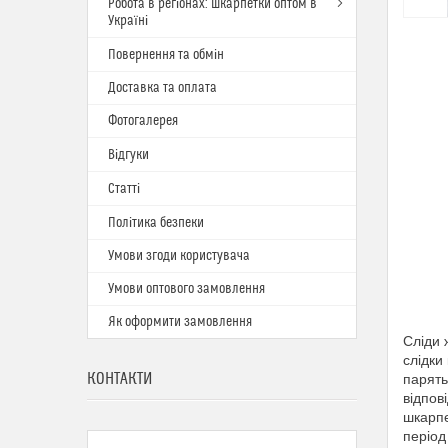
Робота в регіонах: шкарпетки оптом в
Україні
Повернення та обмін
Доставка та оплата
Фотогалерея
Відгуки
Статті
Політика безпеки
Умови згоди користувача
Умови оптового замовлення
Як оформити замовлення
Сліди 
слідки
КОНТАКТИ
парять
відпов
шкарпе
період