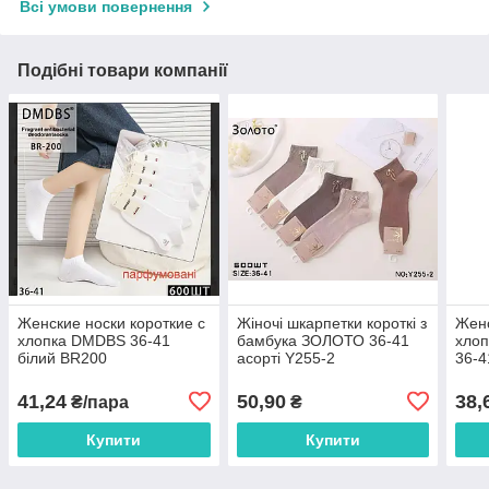
Всі умови повернення
Подібні товари компанії
Женские носки короткие с
Жіночі шкарпетки короткі з
Женс
хлопка DMDBS 36-41
бамбука ЗОЛОТО 36-41
хлоп
білий BR200
асорті Y255-2
36-4
41,24
50,90
38,
₴/пара
₴
Купити
Купити