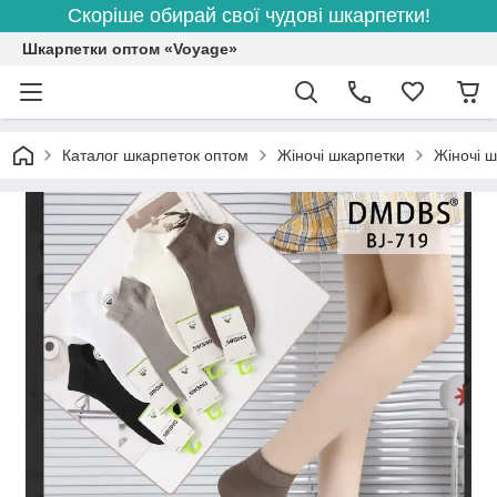
Скоріше обирай свої чудові шкарпетки!
Шкарпетки оптом «Voyage»
Каталог шкарпеток оптом
Жіночі шкарпетки
Жіночі ш