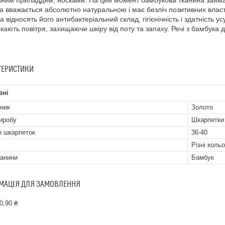
ьним приладдям, носками. На цей момент бамбукова тканина займає 
а вважається абсолютно натуральною і має безліч позитивних влас
а відносять його антибактеріальний склад, гігієнічність і здатність 
кають повітря, захищаючи шкіру від поту та запаху. Речі з бамбука 
ТЕРИСТИКИ
вні
ник
Золото
иробу
Шкарпетки
р шкарпеток
36-40
Різні коль
канини
Бамбук
МАЦІЯ ДЛЯ ЗАМОВЛЕННЯ
0,90 ₴