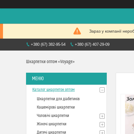
Зараз у компанії неро
+380 (67) 382-95-54
+380 (67) 407-29-09
Шкарпетки оптом «Voyage»
Каталог шкарпеток оптом
Шкарпетки для діабетиків
Кашемірові шкарпетки
Чоловічі шкарпетки
Жіночі шкарпетки
Дитячі шкарпетки