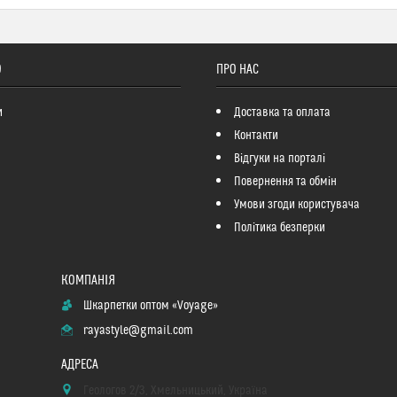
О
ПРО НАС
и
Доставка та оплата
Контакти
Відгуки на порталі
Повернення та обмін
Умови згоди користувача
Політика безперки
Шкарпетки оптом «Voyage»
rayastyle@gmail.com
Геологов 2/3, Хмельницький, Україна