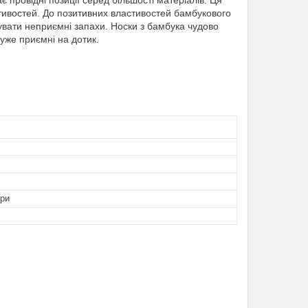
провідні позиції серед більшості матеріалів. Ця
тивостей. До позитивних властивостей бамбукового
усувати неприємні запахи. Носки з бамбука чудово
дуже приємні на дотик.
ори