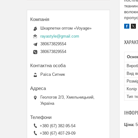
постіл
тканин
волокн
пропус
Шкарпетки оптом «Voyage»
rayastyle@gmail.com
ХАРАК
380673829554
380673829554
Осно
Вироб
Вид в
Раїса Ситник
Розмі
Колір
Тип т
Геологов 2/3, Хмельницький,
Україна
ІНФОР
Ціна:
5
+380 (67) 382-95-54
+380 (67) 407-29-09