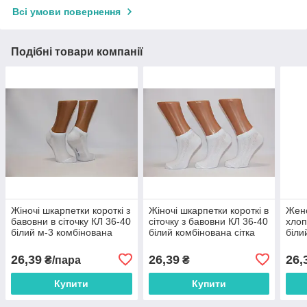
Всі умови повернення
Подібні товари компанії
Жіночі шкарпетки короткі з
Жіночі шкарпетки короткі в
Женс
бавовни в сіточку КЛ 36-40
сіточку з бавовни КЛ 36-40
хлоп
білий м-3 комбінована
білий комбінована сітка
біли
підошва
зверху
26,39
26,39
26,
₴/пара
₴
Купити
Купити