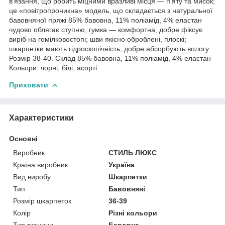
в'язання, що робить міцними вразливі місця — п'яту та мисок;
це «повітропроникна» модель, що складається з натуральної
бавовняної пряжі 85% бавовна, 11% поліамід, 4% еластан
чудово облягає ступню, гумка — комфортна, добре фіксує
виріб на гомілковостопі; шви якісно оброблені, плоскі;
шкарпетки мають гідроскопічність, добре абсорбують вологу.
Розмір 38-40. Склад 85% бавовна, 11% поліамід, 4% еластан
Кольори: чорні, білі, асорті.
Приховати
Характеристики
Основні
Виробник
СТИЛЬ ЛЮКС
Країна виробник
Україна
Вид виробу
Шкарпетки
Тип
Бавовняні
Розмір шкарпеток
36-39
Колір
Різні кольори
Тип тканини
Бавовна