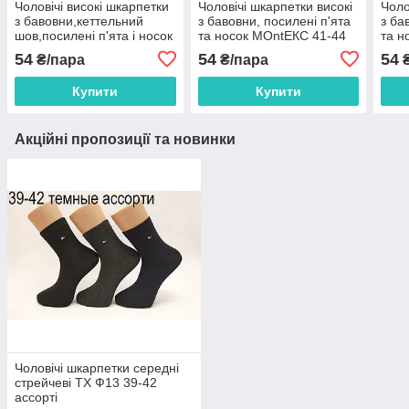
Чоловічі високі шкарпетки
Чоловічі шкарпетки високі
Чоло
з бавовни,кеттельний
з бавовни, посилені п'ята
з ба
шов,посилені п'ята і носок
та носок МОntЕКС 41-44
та н
МОНТЕКС 41-44 чорний
білий
темн
54
54
54
₴/пара
₴/пара
₴
Купити
Купити
Акційні пропозиції та новинки
Чоловічі шкарпетки середні
стрейчеві ТХ Ф13 39-42
ассорті