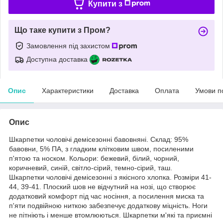
Купити з
Що таке купити з Пром?
Замовлення під захистом
Доступна доставка
Опис
Характеристики
Доставка
Оплата
Умови п
Опис
Шкарпетки чоловічі демісезонні бавовняні. Склад: 95%
бавовни, 5% ПА, з гладким клітковим швом, посиленими
п'ятою та носком. Кольори: бежевий, білий, чорний,
коричневий, синій, світло-сірий, темно-сірий, таш.
Шкарпетки чоловічі демісезонні з якісного хлопка. Розміри 41-
44, 39-41. Плоский шов не відчутний на нозі, що створює
додатковий комфорт під час носіння, а посилення миска та
п'яти подвійною ниткою забезпечує додаткову міцність. Ноги
не пітніють і менше втомлюються. Шкарпетки м'які та приємні