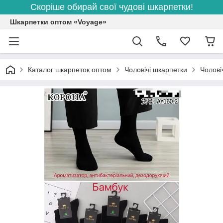
Скоріше обирай свої чудові шкарпетки!
Шкарпетки оптом «Voyage»
Каталог шкарпеток оптом
Чоловічі шкарпетки
Чолові