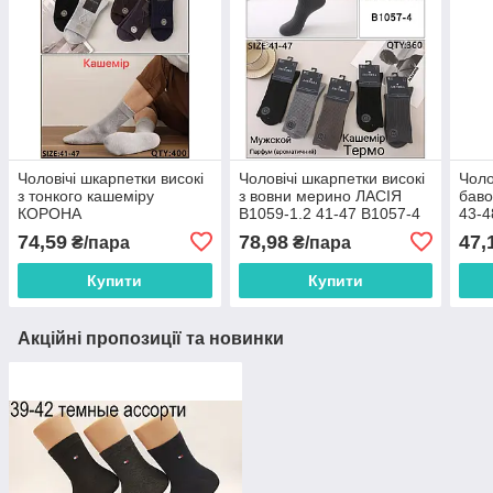
Чоловічі шкарпетки високі
Чоловічі шкарпетки високі
Чоло
з тонкого кашеміру
з вовни мерино ЛАСІЯ
бав
КОРОНА
В1059-1.2 41-47 В1057-4
43-4
AY326,217,175.216 41-47
74,59
78,98
47,
₴/пара
₴/пара
асорті AY268-1
Купити
Купити
Акційні пропозиції та новинки