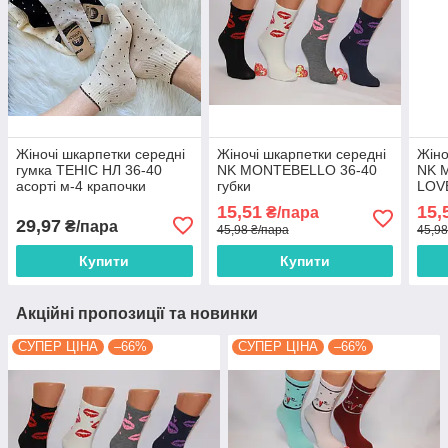
Жіночі шкарпетки середні
Жіночі шкарпетки середні
Жіно
гумка ТЕНІС НЛ 36-40
NK MONTEBELLO 36-40
NK 
асорті м-4 крапочки
губки
LOV
15,51
15,
₴/пара
29,97
₴/пара
45,98 ₴/пара
45,98
Купити
Купити
Акційні пропозиції та новинки
СУПЕР ЦІНА
–66%
СУПЕР ЦІНА
–66%