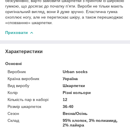
безсумнівно, варто замовити шкарпетки з принтом із широкою
гумкою, що досягає до початку п'яти. Вироби не тільки мають
оригінальний вигляд, вони й дуже зручно. Еластична гумка
охоплює ногу, але не перетискає шкіру, а також перешкоджає
«сповзанню» шкарпетки.
Приховати
Характеристики
Основні
Виробник
Urban socks
Країна виробник
Україна
Вид виробу
Шкарпетки
Колір
Різні кольори
Кількість пар в наборі
12
Розмір шкарпеток
36-40
Сезон
Весна/Осінь
Склад
95% хлопок, 3% полиамид,
2% лайкра