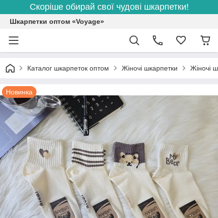
Скоріше обирай свої чудові шкарпетки!
Шкарпетки оптом «Voyage»
Каталог шкарпеток оптом
Жіночі шкарпетки
Жіночі ш
Новинка