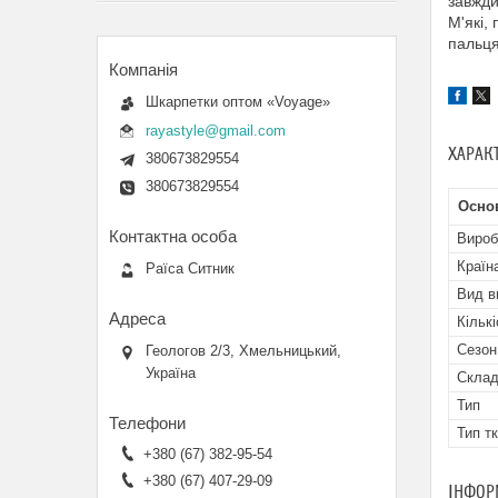
завжди
М'які,
пальця
Шкарпетки оптом «Voyage»
rayastyle@gmail.com
ХАРАК
380673829554
380673829554
Осно
Вироб
Країн
Раїса Ситник
Вид в
Кількі
Сезон
Геологов 2/3, Хмельницький,
Україна
Скла
Тип
Тип т
+380 (67) 382-95-54
+380 (67) 407-29-09
ІНФОР