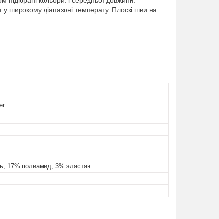
ом підібрані кольори. і середньої довжини.
т у широкому діапазоні температу. Плоскі шви на
er
ь, 17% полиамид, 3% эластан