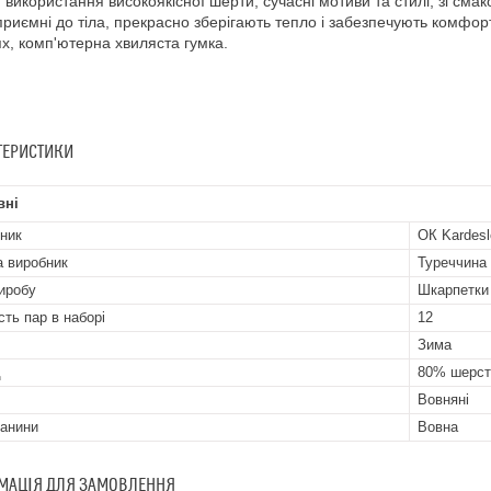
 використання високоякісної шерти, сучасні мотиви та стилі, зі смак
 приємні до тіла, прекрасно зберігають тепло і забезпечують комфор
х, комп'ютерна хвиляста гумка.
ТЕРИСТИКИ
вні
ник
ОК Kardesl
а виробник
Туреччина
иробу
Шкарпетки
сть пар в наборі
12
Зима
д
80% шерст
Вовняні
канини
Вовна
МАЦІЯ ДЛЯ ЗАМОВЛЕННЯ