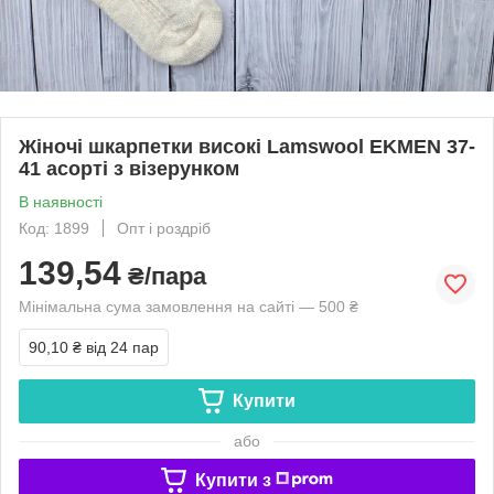
Жіночі шкарпетки високі Lamswool EKMEN 37-
41 асорті з візерунком
В наявності
Код: 1899
Опт і роздріб
139,54
₴/пара
Мінімальна сума замовлення на сайті — 500 ₴
90,10 ₴
від 24 пар
Купити
або
Купити з