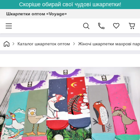
Скоріше обирай свої чудові шкарпетки!
Шкарпетки оптом «Voyage»
Каталог шкарпеток оптом
Жіночі шкарпетки махрові па