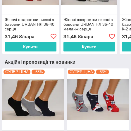
Жіночі шкарпетки високі з
Жіночі шкарпетки високі з
Жіно
бавовни URBAN НЛ 36-40
бавовни URBAN НЛ 36-40
бав
серця
меланж серця
К-2 
31,46
31,46
31,
₴/пара
₴/пара
Купити
Купити
Акційні пропозиції та новинки
СУПЕР ЦІНА
–53%
СУПЕР ЦІНА
–53%