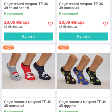
Сліди жіночі махрові ТР 36-
Сліди жіночі махрові ТР 36-
39 темні асорті
39 новорічні
В наявності
В наявності
18,08
18,08
₴/пара
₴/пара
38,08 ₴/пара
38,08 ₴/пара
Купити
Купити
–52%
–52%
Сліди чоловічі махрові ТР 40-
Сліди чоловічі махрові ТР 40-
45 новорічні
45 фрукти
В наявності
В наявності