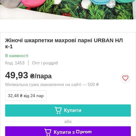
Жіночі шкарпетки махрові парні URBAN НЛ
к-1
В наявності
Код: 1453
Опт і роздріб
49,93
₴/пара
Мінімальна сума замовлення на сайті — 500 ₴
32,48 ₴
від 24 пар
Купити
або
Купити з