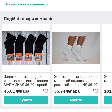
Всі умови повернення
Подібні товари компанії
Женские носки средние
Женские носки короткие с
Женс
схлопка с резинкой теннис
махровой подошвой с
махр
МАРЖИНАЛ 36-40 чорний
резинкой теннис НЛ 36-40
тен
белый
сер
45,81
36,74
101
₴/пара
₴/пара
Купити
Купити