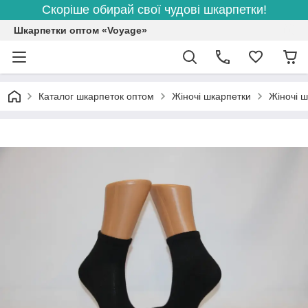
Скоріше обирай свої чудові шкарпетки!
Шкарпетки оптом «Voyage»
Каталог шкарпеток оптом
Жіночі шкарпетки
Жіночі ш