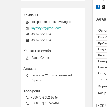
тепло,
ХАРАК
Шкарпетки оптом «Voyage»
rayastyle@gmail.com
Основ
380673829554
Вироб
380673829554
Країн
Вид в
Кількі
Раїса Ситник
Розмі
Сезон
Скла
Геологов 2/3, Хмельницький,
Тип т
Україна
Кори
Колір
+380 (67) 382-95-54
+380 (67) 407-29-09
ІНФОР