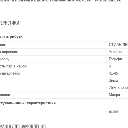
 м'які та приємні на дотик, вирізняються міцністю і зносостійкістю.
ТЕРИСТИКИ
ні атрибути
ник
СТИЛЬ Л
а виробник
Україна
иробу
Гольфи
сть пар в наборі
6
р шкарпеток
41-45
Зима
д
75% хлопо
канини
Махра
стувальницькі характеристики
асорті
МАЦІЯ ДЛЯ ЗАМОВЛЕННЯ