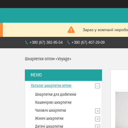
Зараз у компанії нероб
+380 (67) 382-95-54
+380 (67) 407-29-09
Шкарпетки оптом «Voyage»
Каталог шкарпеток оптом
Шкарпетки для діабетиків
Кашемірові шкарпетки
Чоловічі шкарпетки
Жіночі шкарпетки
Дитячі шкарпетки