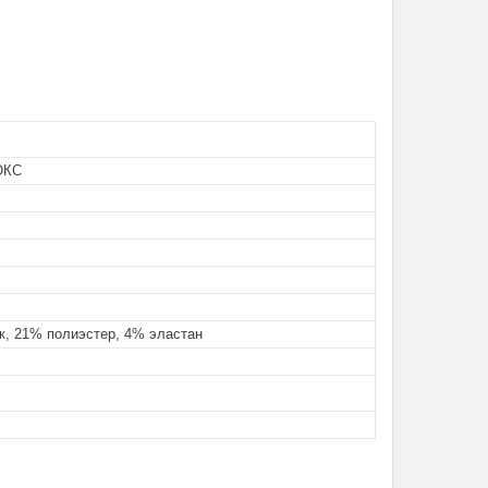
ЮКС
к, 21% полиэстер, 4% эластан