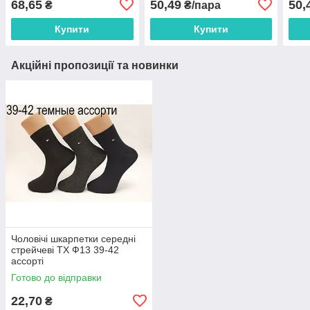
68,65
50,49
50,
₴
₴/пара
Купити
Купити
Акційні пропозиції та новинки
Чоловічі шкарпетки середні
стрейчеві ТХ Ф13 39-42
ассорті
Готово до відправки
22,70
₴