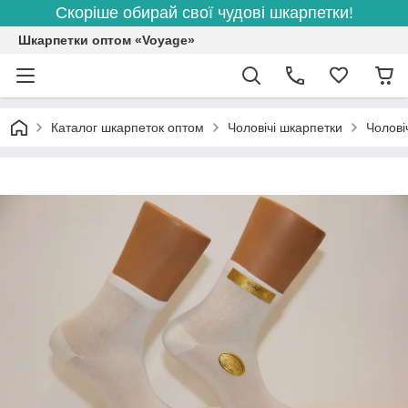
Скоріше обирай свої чудові шкарпетки!
Шкарпетки оптом «Voyage»
Каталог шкарпеток оптом
Чоловічі шкарпетки
Чолові