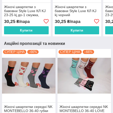
Жіночі шкарпетки з
Жіночі шкарпетки з
Жіно
бавовни Style Luxe КЛ KJ
бавовни Style Luxe КЛ KJ
баво
23-25 kj до-1 смужка,
kj чорний
23-2
горошок, серце
30,25
30,25
30,
₴/пара
₴/пара
Купити
Купити
Акційні пропозиції та новинки
СУПЕР ЦІНА
–66%
СУПЕР ЦІНА
–66%
Жіночі шкарпетки середні NK
Жіночі шкарпетки середні NK
MONTEBELLO 36-40 губки
MONTEBELLO 36-40 LOVE