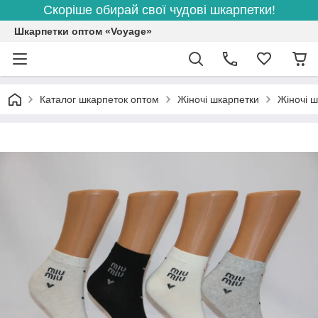
Скоріше обирай свої чудові шкарпетки!
Шкарпетки оптом «Voyage»
Каталог шкарпеток оптом
Жіночі шкарпетки
Жіночі ш