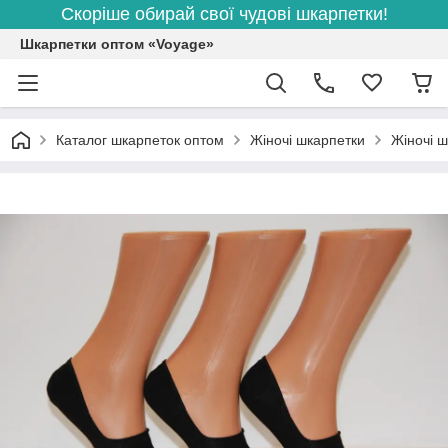
Скоріше обирай свої чудові шкарпетки!
Шкарпетки оптом «Voyage»
Каталог шкарпеток оптом
Жіночі шкарпетки
Жіночі ш