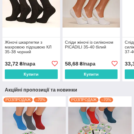
Жіночі шкарпетки з
Сліди жіночі із силіконом
Слід
махровою підошвою КЛ
PICADILI 35-40 білий
сил
35-38 чорний
37-4
32,72
58,68
33,
₴/пара
₴/пара
Купити
Купити
Акційні пропозиції та новинки
РОЗПРОДАЖ
–70%
РОЗПРОДАЖ
–70%