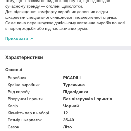
тому, що їх зовсім не видно з-під взуття, що відповідає
сучасному тренду — оголені щиколотки.
Для підвищення комфорту виробник доповнив слідки
шкарпетки спеціальної силіконової гіпоалергенної стрічки.
Саме вона перешкоджає довільному ковзанню виробів по нозі
в період ходьби або під час активних рухів.
Приховати
Характеристики
Основні
Виробник
PICADILI
Країна виробник
Туреччина
Вид виробу
Підслідники
Візерунки і принти
Без візерунків і принтів
Колір
Чорний
Кількість пар в наборі
12
Розмір шкарпеток
35-40
Сезон
Літо