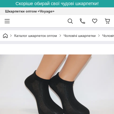
Скоріше обирай свої чудові шкарпетки!
Шкарпетки оптом «Voyage»
Каталог шкарпеток оптом
Чоловічі шкарпетки
Чолові