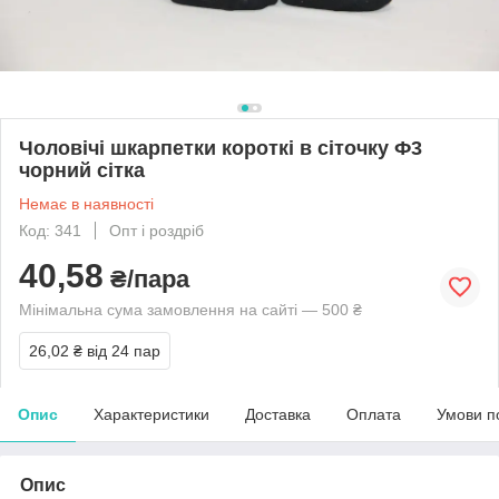
Чоловічі шкарпетки короткі в сіточку Ф3
чорний сітка
Немає в наявності
Код: 341
Опт і роздріб
40,58
₴/пара
Мінімальна сума замовлення на сайті — 500 ₴
26,02 ₴
від 24 пар
Опис
Характеристики
Доставка
Оплата
Умови п
Опис