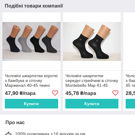
Подібні товари компанії
Чоловічі шкарпетки короткі
Чоловічі шкарпетки
Чоло
з бамбука в сіточку
середні стрейчеві в сіточку
з ба
Маржинал 40-45 темні
Montebello Мкр 41-45
45 т
асорті
чорний сітка
47,90
45,78
28,
₴/пара
₴/пара
Купити
Купити
Про нас
100% позитивних з 16 відгуків за рік