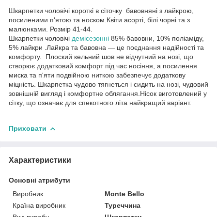
Шкарпетки чоловічі короткі в сіточку бавовняні з лайкрою,
посиленими п'ятою та носком.Квіти асорті, білі чорні та з
малюнками. Розмір 41-44.
Шкарпетки чоловічі
демісезонні
85% бавовни, 10% поліаміду,
5% лайкри .Лайкра та бавовна — це поєднання надійності та
комфорту. Плоский кельний шов не відчутний на нозі, що
створює додатковий комфорт під час носіння, а посилення
миска та п'яти подвійною ниткою забезпечує додаткову
міцність. Шкарпетка чудово тягнеться і сидить на нозі, чудовий
зовнішній вигляд і комфортне облягання.Нісок виготовлений у
сітку, що означає для спекотного літа найкращий варіант.
Приховати
Характеристики
Основні атрибути
Виробник
Monte Bello
Країна виробник
Туреччина
Вид виробу
Шкарпетки