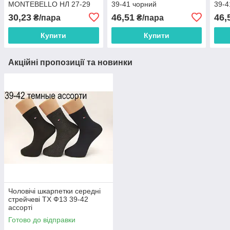
MONTEBELLO НЛ 27-29
39-41 чорний
39-4
білий
30,23
46,51
46,
₴/пара
₴/пара
Купити
Купити
Акційні пропозиції та новинки
Чоловічі шкарпетки середні
стрейчеві ТХ Ф13 39-42
ассорті
Готово до відправки