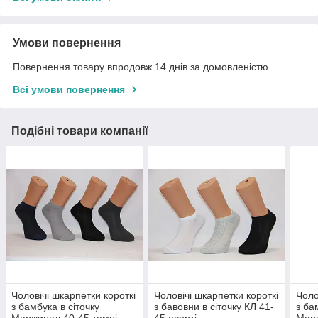
Умови повернення
Повернення товару впродовж 14 днів за домовленістю
Всі умови повернення
Подібні товари компанії
Чоловічі шкарпетки короткі
Чоловічі шкарпетки короткі
Чоло
з бамбука в сіточку
з бавовни в сіточку КЛ 41-
з ба
Маржинал 40-45 темні
45 асорті
Марж