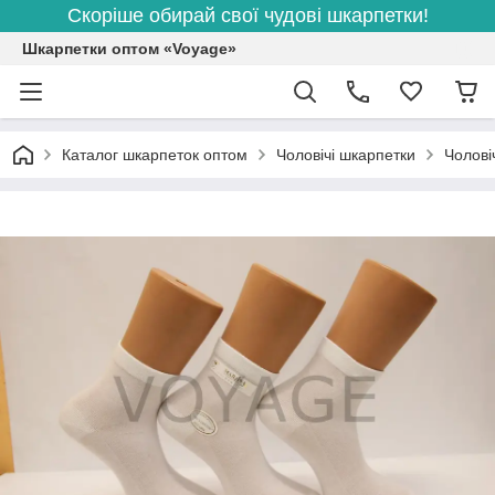
Скоріше обирай свої чудові шкарпетки!
Шкарпетки оптом «Voyage»
Каталог шкарпеток оптом
Чоловічі шкарпетки
Чолові