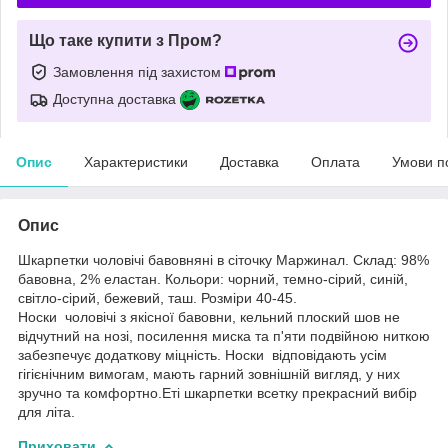
Що таке купити з Пром?
Замовлення під захистом
Доступна доставка
Опис
Характеристики
Доставка
Оплата
Умови п
Опис
Шкарпетки чоловічі бавовняні в сіточку Маржинал. Склад: 98%
бавовна, 2% еластан. Кольори: чорний, темно-сірий, синій,
світло-сірий, бежевий, таш. Розміри 40-45.
Носки чоловічі з якісної бавовни, кельний плоский шов не
відчутний на нозі, посилення миска та п'яти подвійною ниткою
забезпечує додаткову міцність. Носки відповідають усім
гігієнічним вимогам, мають гарний зовнішній вигляд, у них
зручно та комфортно.Еті шкарпетки всетку прекрасний вибір
для літа.
Приховати