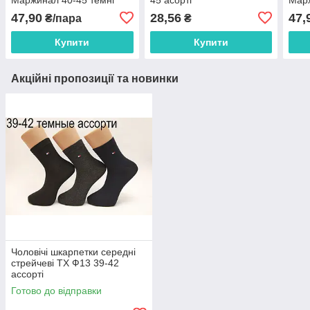
асорті
білий.сірий.чорний
47,90
28,56
47,
₴/пара
₴
Купити
Купити
Акційні пропозиції та новинки
Чоловічі шкарпетки середні
стрейчеві ТХ Ф13 39-42
ассорті
Готово до відправки