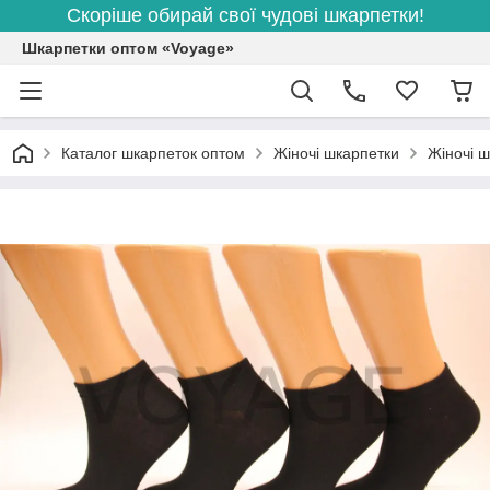
Скоріше обирай свої чудові шкарпетки!
Шкарпетки оптом «Voyage»
Каталог шкарпеток оптом
Жіночі шкарпетки
Жіночі ш