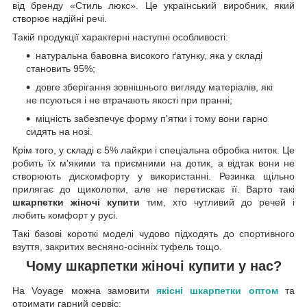
від бренду «Стиль люкс». Це український виробник, який
створює надійні речі.
Такій продукції характерні наступні особливості:
натуральна бавовна високого ґатунку, яка у складі
становить 95%;
довге зберігання зовнішнього вигляду матеріалів, які
не псуються і не втрачають якості при пранні;
міцність забезпечує форму п'ятки і тому вони гарно
сидять на нозі.
Крім того, у складі є 5% лайкри і спеціальна обробка ниток. Це
робить їх м'якими та приємними на дотик, а відтак вони не
створюють дискомфорту у використанні. Резинка щільно
прилягає до щиколотки, але не перетискає її. Варто такі
шкарпетки жіночі купити
тим, хто чутливий до речей і
любить комфорт у русі.
Такі базові короткі моделі чудово підходять до спортивного
взуття, закритих весняно-осінніх туфель тощо.
Чому шкарпетки жіночі купити у нас?
На Voyage можна замовити
якісні шкарпетки оптом
та
отримати гарний сервіс: