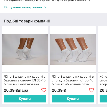
Всі умови повернення
Подібні товари компанії
Жіночі шкарпетки короткі з
Жіночі шкарпетки короткі в
Жіно
бавовни в сіточку КЛ 36-40
сіточку з бавовни КЛ 36-40
сіто
білий м-3 комбінована
білий комбінована сітка
асор
підошва
зверху
26,39
26,39
26,
₴/пара
₴
Купити
Купити