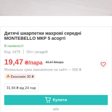
Дитячі шкарпетки махрові середні
MONTEBELLO МКР 5 асорті
В наявності
Код: 1479
Опт і роздріб
19,47
₴/пара
49,47 ₴/пара
Мінімальна сума замовлення на сайті — 500 ₴
Економія
30 ₴
31,94 ₴
від 24 пар
Купити
або