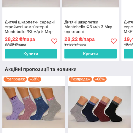
Дитячі шкарпетки середні
Дитячі шкарпетки
Дитя
стрейчеві комп'ютерні
Montebello Ф3 м/р 3 Мкр
сер
Montebello Ф3 м/р 5 Мкр
однотонні
МКР 
однотонні
28,22
28,22
19,
₴/пара
₴/пара
37,29 ₴/пара
37,29 ₴/пара
49,47
Купити
Купити
Акційні пропозиції та новинки
Розпродаж
–68%
Розпродаж
–68%