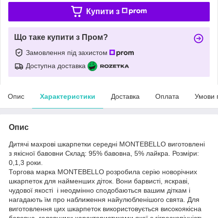
Купити з
Що таке купити з Пром?
Замовлення під захистом
Доступна доставка
Опис
Характеристики
Доставка
Оплата
Умови 
Опис
Дитячі махрові шкарпетки середні MONTEBELLO виготовлені
з якісної бавовни Склад: 95% бавовна, 5% лайкра. Розміри:
0,1,3 роки.
Торгова марка MONTEBELLO розробила серію новорічних
шкарпеток для найменших діток. Вони барвисті, яскраві,
чудової якості і неодмінно сподобаються вашим діткам і
нагадають їм про наближення найулюбленішого свята. Для
виготовлення цих шкарпеток використовується високоякісна
бавовна, головними характеристиками якої є гігроскопічність,