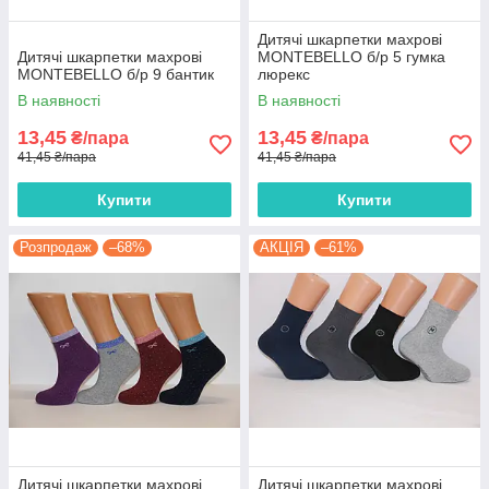
Дитячі шкарпетки махрові
Дитячі шкарпетки махрові
MONTEBELLO б/р 5 гумка
MONTEBELLO б/р 9 бантик
люрекс
В наявності
В наявності
13,45
13,45
₴/пара
₴/пара
41,45 ₴/пара
41,45 ₴/пара
Купити
Купити
Розпродаж
–68%
АКЦІЯ
–61%
Дитячі шкарпетки махрові
Дитячі шкарпетки махрові