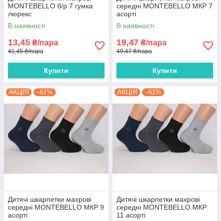
MONTEBELLO б/р 7 гумка
середні MONTEBELLO МКР 7
люрекс
асорті
В наявності
В наявності
13,45
19,47
₴/пара
₴/пара
41,45 ₴/пара
49,47 ₴/пара
Купити
Купити
АКЦІЯ
–61%
АКЦІЯ
–61%
Дитячі шкарпетки махрові
Дитячі шкарпетки махрові
середні MONTEBELLO МКР 9
середні MONTEBELLO МКР
асорті
11 асорті