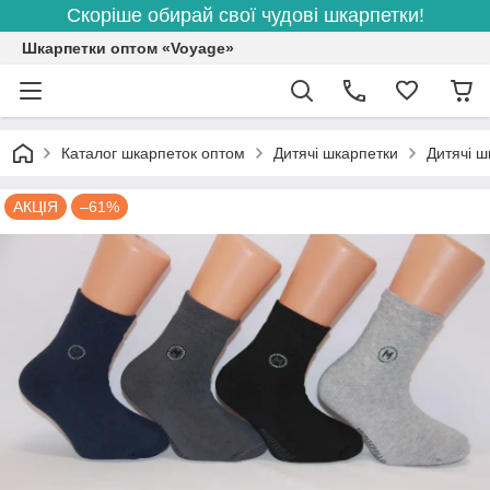
Скоріше обирай свої чудові шкарпетки!
Шкарпетки оптом «Voyage»
Каталог шкарпеток оптом
Дитячі шкарпетки
Дитячі ш
АКЦІЯ
–61%