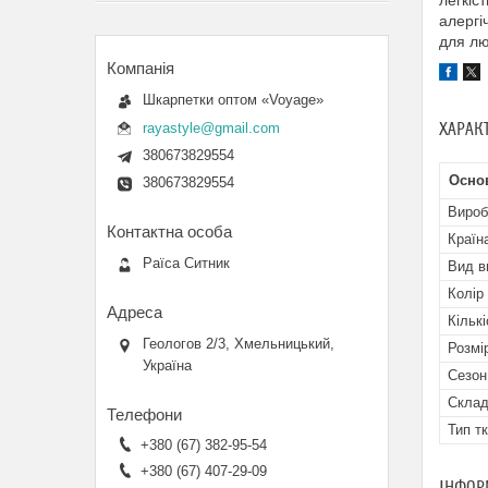
легкіс
алергі
для лю
Шкарпетки оптом «Voyage»
ХАРАК
rayastyle@gmail.com
380673829554
Осно
380673829554
Вироб
Країн
Раїса Ситник
Вид в
Колір
Кількі
Геологов 2/3, Хмельницький,
Розмі
Україна
Сезон
Скла
Тип т
+380 (67) 382-95-54
+380 (67) 407-29-09