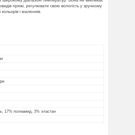
 у широкому діапазоні температур. Вона не викликає
новидів пряжі, регулювати свою вологість у зручному
 кольорів і малюнків.
er
ори
ь, 17% полиамид, 3% эластан