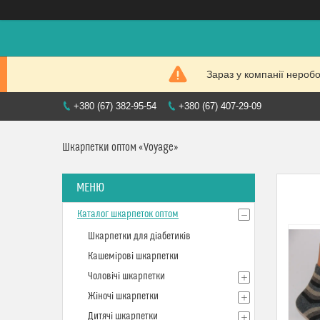
Зараз у компанії нероб
+380 (67) 382-95-54
+380 (67) 407-29-09
Шкарпетки оптом «Voyage»
Каталог шкарпеток оптом
Шкарпетки для діабетиків
Кашемірові шкарпетки
Чоловічі шкарпетки
Жіночі шкарпетки
Дитячі шкарпетки