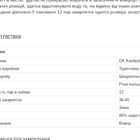
тю і м'якістю, здатністю прекрасно зберігати й забезпечити комфорт
чних реакцій, здатна відштовхувати воду та, на відміну від інших різ
дини діапазоні.У пакованні 12 пар шкарпеток одного розміру, асорті
ТЕРИСТИКИ
вні
ник
ОК Kardesl
а виробник
Туреччина
иробу
Шкарпетки
Різні коль
сть пар в наборі
12
р шкарпеток
36-40
Зима
д
80% шерст
канини
Вовна