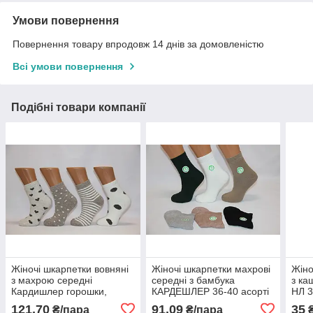
Умови повернення
Повернення товару впродовж 14 днів за домовленістю
Всі умови повернення
Подібні товари компанії
Жіночі шкарпетки вовняні
Жіночі шкарпетки махрові
Жіно
з махрою середні
середні з бамбука
з ка
Кардишлер горошки,
КАРДЕШЛЕР 36-40 асорті
НЛ 3
смужка,серця
121,70
91,09
35
₴/пара
₴/пара
₴