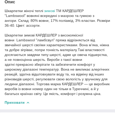
Опис
Шкарпетки жіночі теплі
зимові
ТМ КАРДЕШЛЕР
"Lambswool" вовняні всередині з махрою та гумкою з
ангори. Склад: 80% вовни, 17% поліамід, 3% еластан. Розміри
36-40. Цвет: аcсорти.
Шкарпетки зимові КАРДЕШЛЕР з високоякісної
вовни Lambswool "ламбсвул" пряжа відрізняється від
звичайної шерсті своїми характеристиками. Вона м'яка, ніжна
та добре зігріває, попри тонкість матеріалу.Такі властивості
досягаються завдяки типу шерсті, адже це овеча підшерстка,
а не повноцінна шерсть. Вироби з такої вовни
здатні прекрасно зберігати та забезпечити комфорт у
широкому діапазоні температур. Вона не викликає алергічних
реакцій, здатна відштовхувати воду та, на відміну від інших
різновидів шерсті, регулювати свою вологість у зручному для
людини діапазоні. Торгова марка КАРДЕШЛЕР — це виробник
виробів із вовни номер один не тільки в Туреччині, а й у
багатьох країнах світу. Це якість, комфорт і розумна ціна.
Приховати