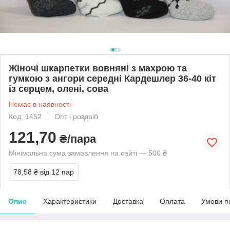
Жіночі шкарпетки вовняні з махрою та
гумкою з ангори середні Кардешлер 36-40 кіт
із серцем, олені, сова
Немає в наявності
Код: 1452
Опт і роздріб
121,70
₴/пара
Мінімальна сума замовлення на сайті — 500 ₴
78,58 ₴
від 12 пар
Опис
Характеристики
Доставка
Оплата
Умови п