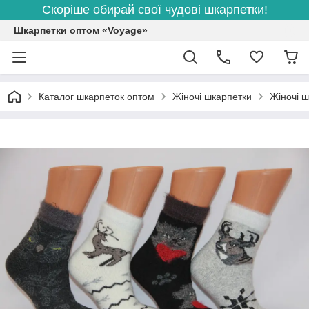
Скоріше обирай свої чудові шкарпетки!
Шкарпетки оптом «Voyage»
Каталог шкарпеток оптом
Жіночі шкарпетки
Жіночі ш