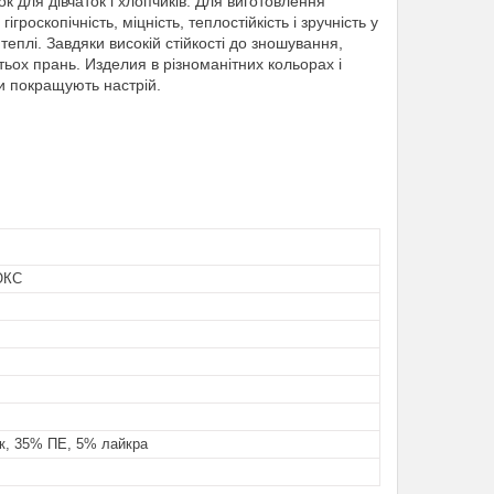
для дівчаток і хлопчиків. Для виготовлення
оскопічність, міцність, теплостійкість і зручність у
теплі. Завдяки високій стійкості до зношування,
тьох прань. Изделия в різноманітних кольорах і
ки покращують настрій.
ЮКС
к, 35% ПЕ, 5% лайкра