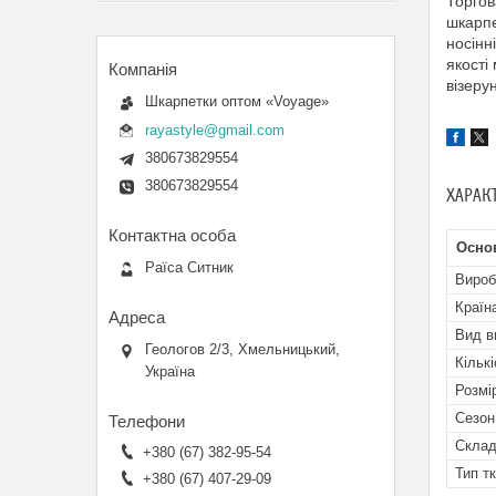
Торгов
шкарпе
носінн
якості
візеру
Шкарпетки оптом «Voyage»
rayastyle@gmail.com
380673829554
380673829554
ХАРАК
Осно
Раїса Ситник
Вироб
Країн
Вид в
Геологов 2/3, Хмельницький,
Кількі
Україна
Розмі
Сезон
Скла
+380 (67) 382-95-54
Тип т
+380 (67) 407-29-09