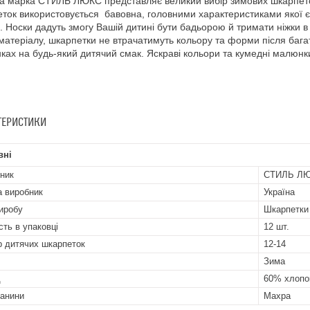
а марка СТИЛЬ ЛЮКС представляє великий вибір зимових шкарпеток 
ток використовується бавовна, головними характеристиками якої є гігр
і. Носки дадуть змогу Вашій дитині бути бадьорою й тримати ніжки в 
 матеріалу, шкарпетки не втрачатимуть кольору та форми після бага
нках на будь-який дитячий смак. Яскраві кольори та кумедні малюн
ТЕРИСТИКИ
вні
ник
СТИЛЬ Л
а виробник
Україна
иробу
Шкарпетки
сть в упаковці
12 шт.
р дитячих шкарпеток
12-14
Зима
д
60% хлопо
канини
Махра