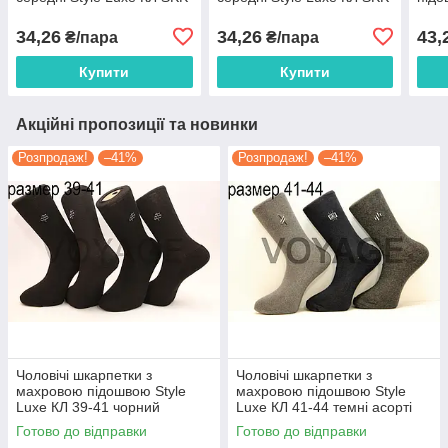
41-45 асорті SKK11
41-45 асорті skk7
41-4
34,26
34,26
43,
₴/пара
₴/пара
Купити
Купити
Акційні пропозиції та новинки
Розпродаж!
–41%
Розпродаж!
–41%
Чоловічі шкарпетки з
Чоловічі шкарпетки з
махровою підошвою Style
махровою підошвою Style
Luxe КЛ 39-41 чорний
Luxe КЛ 41-44 темні асорті
Готово до відправки
Готово до відправки