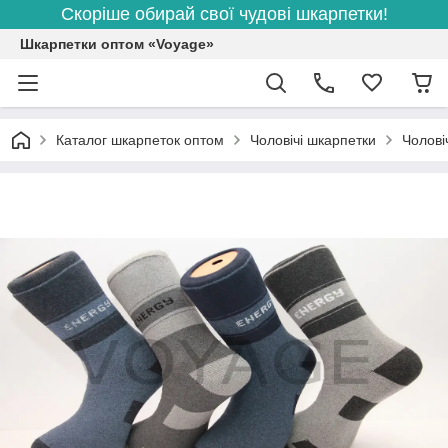
Скоріше обирай свої чудові шкарпетки!
Шкарпетки оптом «Voyage»
Каталог шкарпеток оптом
Чоловічі шкарпетки
Чолові