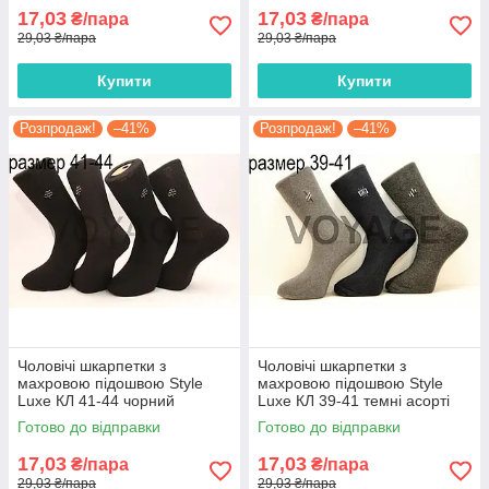
17,03
17,03
₴/пара
₴/пара
29,03 ₴/пара
29,03 ₴/пара
Купити
Купити
Розпродаж!
–41%
Розпродаж!
–41%
Чоловічі шкарпетки з
Чоловічі шкарпетки з
махровою підошвою Style
махровою підошвою Style
Luxe КЛ 41-44 чорний
Luxe КЛ 39-41 темні асорті
Готово до відправки
Готово до відправки
17,03
17,03
₴/пара
₴/пара
29,03 ₴/пара
29,03 ₴/пара