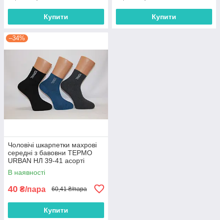
Купити
Купити
–34%
Чоловічі шкарпетки махрові
середні з бавовни ТЕРМО
URBAN НЛ 39-41 асорті
В наявності
40
₴/пара
60,41 ₴/пара
Купити