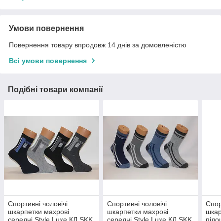
Умови повернення
Повернення товару впродовж 14 днів за домовленістю
Всі умови повернення
Подібні товари компанії
Спортивні чоловічі
Спортивні чоловічі
Спор
шкарпетки махрові
шкарпетки махрові
шкар
середні Style Luxe КЛ SKK
середні Style Luxe КЛ SKK
під