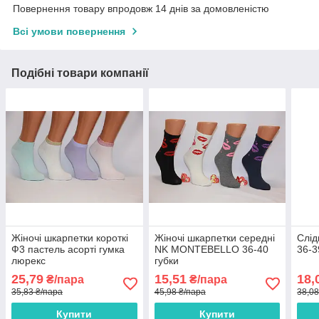
Повернення товару впродовж 14 днів за домовленістю
Всі умови повернення
Подібні товари компанії
Жіночі шкарпетки короткі
Жіночі шкарпетки середні
Слід
Ф3 пастель асорті гумка
NK MONTEBELLO 36-40
36-3
люрекс
губки
25,79
15,51
18,
₴/пара
₴/пара
35,83 ₴/пара
45,98 ₴/пара
38,08
Купити
Купити