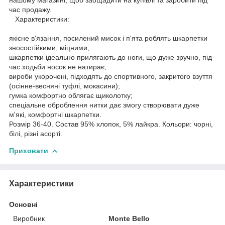
час продажу.
Характеристики:
якісне в'язання, посилений мисок і п'ята роблять шкарпетки
зносостійкими, міцними;
шкарпетки ідеально прилягають до ноги, що дуже зручно, під
час ходьби носок не натирає;
вироби укорочені, підходять до спортивного, закритого взуття
(осінне-весняні туфлі, мокасини);
гумка комфортно облягає щиколотку;
спеціальне оброблення нитки дає змогу створювати дуже
м'які, комфортні шкарпетки.
Розмір 36-40. Состав 95% хлопок, 5% лайкра. Кольори: чорні,
білі, різні асорті.
Приховати
Характеристики
Основні
Виробник
Monte Bello