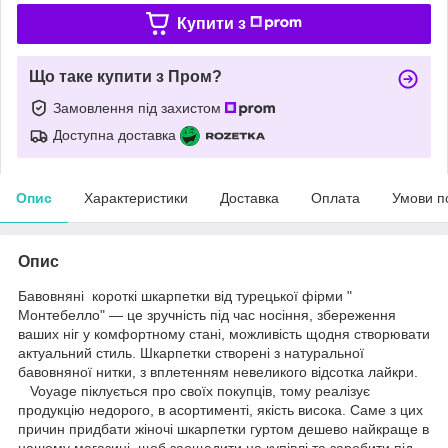
Купити з
Що таке купити з Пром?
Замовлення під захистом
Доступна доставка
Опис
Характеристики
Доставка
Оплата
Умови п
Опис
Бавовняні короткі шкарпетки від турецької фірми "
Монтебелло" — це зручність під час носіння, збереження
ваших ніг у комфортному стані, можливість щодня створювати
актуальний стиль. Шкарпетки створені з натуральної
бавовняної нитки, з вплетенням невеликого відсотка лайкри.
Voyage піклується про своїх покупців, тому реалізує
продукцію недорого, в асортименті, якість висока. Саме з цих
причин придбати жіночі шкарпетки гуртом дешево найкраще в
нашому магазині, щоб заощадити на купівлі та заробити під