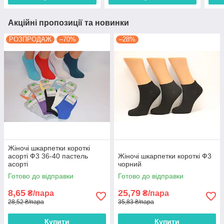
Акційні пропозиції та новинки
РОЗПРОДАЖ
–70%
–28%
Жіночі шкарпетки короткі
асорті Ф3 36-40 пастель
Жіночі шкарпетки короткі Ф3
асорті
чорний
Готово до відправки
Готово до відправки
8,65
25,79
₴/пара
₴/пара
28,52 ₴/пара
35,83 ₴/пара
Купити
Купити