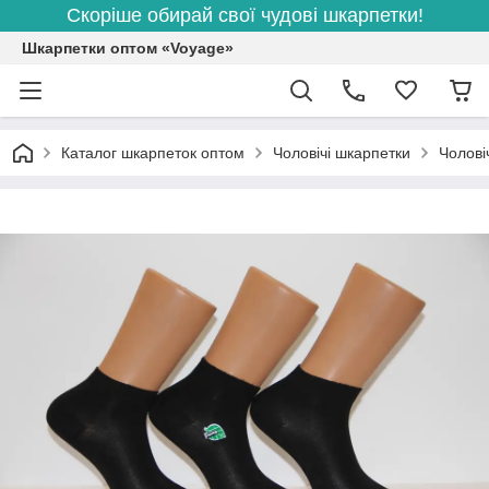
Скоріше обирай свої чудові шкарпетки!
Шкарпетки оптом «Voyage»
Каталог шкарпеток оптом
Чоловічі шкарпетки
Чолові