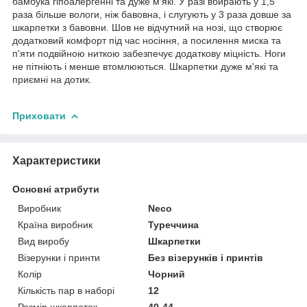
бамбука гіпоалергенні та дуже м'які. У разі вбирають у 1,5
раза більше вологи, ніж бавовна, і слугують у 3 раза довше за
шкарпетки з бавовни. Шов не відчутний на нозі, що створює
додатковий комфорт під час носіння, а посилення миска та
п'яти подвійною ниткою забезпечує додаткову міцність. Ноги
не пітніють і менше втомлюються. Шкарпетки дуже м'які та
приємні на дотик.
Приховати
Характеристики
Основні атрибути
Виробник
Neco
Країна виробник
Туреччина
Вид виробу
Шкарпетки
Візерунки і принти
Без візерунків і принтів
Колір
Чорний
Кількість пар в наборі
12
Розмір шкарпеток
40-44