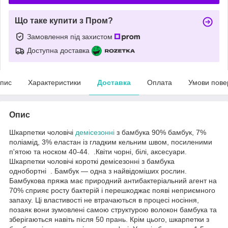
Що таке купити з Пром?
Замовлення під захистом
Доступна доставка
пис
Характеристики
Доставка
Оплата
Умови пове
Опис
Шкарпетки чоловічі
демісезонні
з бамбука 90% бамбук, 7%
поліамід, 3% еластан із гладким кельним швом, посиленими
п'ятою та носком 40-44. .Квіти чорні, білі, аксесуари.
Шкарпетки чоловічі короткі демісезонні з бамбука
однобортні . Бамбук — одна з найвідоміших рослин.
Бамбукова пряжа має природний антибактеріальний агент на
70% сприяє росту бактерій і перешкоджає появі неприємного
запаху. Ці властивості не втрачаються в процесі носіння,
позаяк вони зумовлені самою структурою волокон бамбука та
зберігаються навіть після 50 прань. Крім цього, шкарпетки з