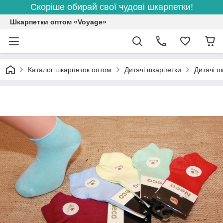
Скоріше обирай свої чудові шкарпетки!
Шкарпетки оптом «Voyage»
Каталог шкарпеток оптом
Дитячі шкарпетки
Дитячі ш