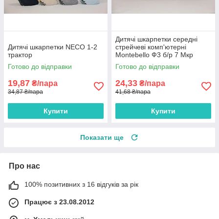
Дитячі шкарпетки середні
Дитячі шкарпетки NECO 1-2
стрейчеві комп'ютерні
трактор
Montebello Ф3 б/р 7 Мкр
однотонні
Готово до відправки
Готово до відправки
19,87
24,33
₴/пара
₴/пара
34,87 ₴/пара
41,68 ₴/пара
Купити
Купити
Показати ще
Про нас
100% позитивних з 16 відгуків за рік
Працює з 23.08.2012