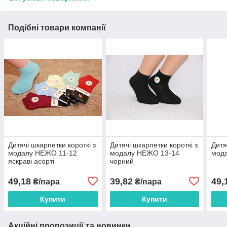
Подібні товари компанії
Дитячі шкарпетки короткі з
Дитячі шкарпетки короткі з
Дитя
модалу НЕЖО 11-12
модалу НЕЖО 13-14
мод
яскраві асорті
чорний
49,18
39,82
49,
₴/пара
₴/пара
Купити
Купити
Акційні пропозиції та новинки