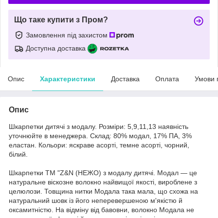
Що таке купити з Пром?
Замовлення під захистом
Доступна доставка
Опис
Характеристики
Доставка
Оплата
Умови 
Опис
Шкарпетки дитячі з модалу. Розміри: 5,9,11,13 наявність
уточнюйте в менеджера. Склад: 80% модал, 17% ПА, 3%
еластан. Кольори: яскраве асорті, темне асорті, чорний,
білий.
Шкарпетки ТМ "Z&N (НЕЖО) з модалу дитячі. Модал — це
натуральне віскозне волокно найвищої якості, вироблене з
целюлози. Товщина нитки Модала така мала, що схожа на
натуральний шовк із його неперевершеною м'якістю й
оксамитністю. На відміну від бавовни, волокно Модала не