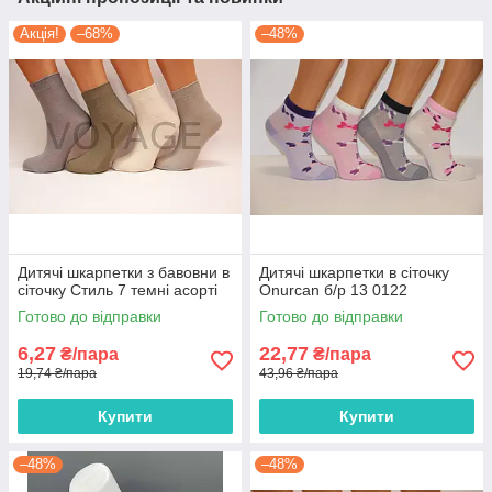
Акція!
–68%
–48%
Дитячі шкарпетки з бавовни в
Дитячі шкарпетки в сіточку
сіточку Стиль 7 темні асорті
Onurcan б/р 13 0122
Готово до відправки
Готово до відправки
6,27
22,77
₴/пара
₴/пара
19,74 ₴/пара
43,96 ₴/пара
Купити
Купити
–48%
–48%