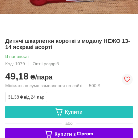
Дитячі шкарпетки короткі з модалу НЕЖО 13-
14 яскраві асорті
В наявності
Код: 1079
Опт і роздріб
49,18
₴/пара
Мінімальна сума замовлення на сайті — 500 ₴
31,38 ₴
від 24 пар
Купити
або
Купити з