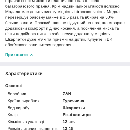
втрачає своєї м'якості й еластичності навіть після
багаторазового прання. Крім надзвичайної м'якості волокно
Модала має досить високу міцність і гігроскопічність. Модал
перевершує бавовну майже в 1,5 раза та вбирає на 50%
більше вологи. Плоский шов не відчутний на нозі, що створює
додатковий комфорт під час носіння, а посилення миска та
п'яти подвійною ниткою забезпечує додаткову міцність.
Шкарпетки дуже м'які та приємні на дотик. Купуйте, і ВИ
обов'язково залишитеся задоволені!
Приховати
Характеристики
Основні
Виробник
Z&N
Країна виробник
Туреччина
Вид виробу
Шкарпетки
Колір
Різні кольори
Кількість в упаковці
12 шт.
Розмір дитячих шкарпеток
13-15