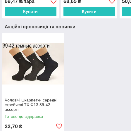
69,47
68,65
50,
₴/пара
₴
Купити
Купити
Акційні пропозиції та новинки
Чоловічі шкарпетки середні
стрейчеві ТХ Ф13 39-42
ассорті
Готово до відправки
22,70
₴