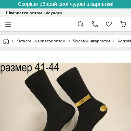
Скоріше обирай свої чудові шкарпетки!
Шкарпетки оптом «Voyage»
Каталог шкарпеток оптом
Чоловічі шкарпетки
Чолові