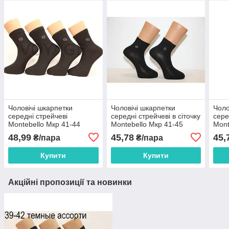
Чоловічі шкарпетки
Чоловічі шкарпетки
Чоло
середні стрейчеві
середні стрейчеві в сіточку
сере
Montebello Мкр 41-44
Montebello Мкр 41-45
Mont
чорний Мкр
чорний сітка
біли
48,99
45,78
45,
₴/пара
₴/пара
Купити
Купити
Акційні пропозиції та новинки