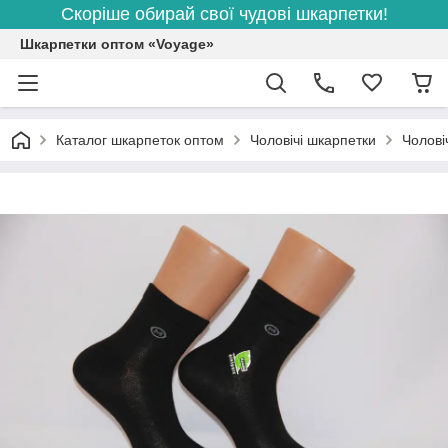
Скоріше обирай свої чудові шкарпетки!
Шкарпетки оптом «Voyage»
Каталог шкарпеток оптом
Чоловічі шкарпетки
Чолові