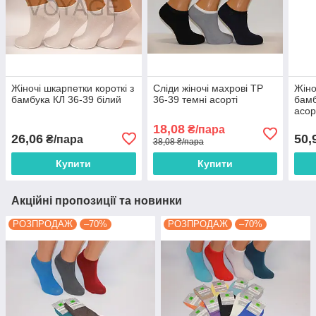
Жіночі шкарпетки короткі з
Сліди жіночі махрові ТР
Жіно
бамбука КЛ 36-39 білий
36-39 темні асорті
бам
асор
18,08
₴/пара
26,06
50,
₴/пара
38,08 ₴/пара
Купити
Купити
Акційні пропозиції та новинки
РОЗПРОДАЖ
–70%
РОЗПРОДАЖ
–70%