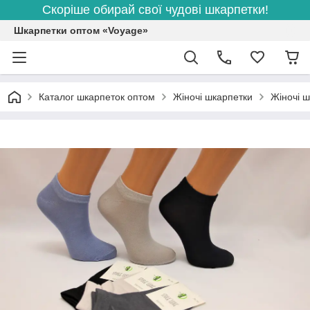
Скоріше обирай свої чудові шкарпетки!
Шкарпетки оптом «Voyage»
Каталог шкарпеток оптом
Жіночі шкарпетки
Жіночі ш