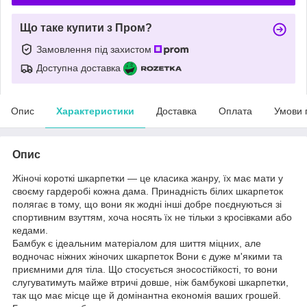
Що таке купити з Пром?
Замовлення під захистом
Доступна доставка
Опис
Характеристики
Доставка
Оплата
Умови 
Опис
Жіночі короткі шкарпетки — це класика жанру, їх має мати у
своєму гардеробі кожна дама. Принадність білих шкарпеток
полягає в тому, що вони як жодні інші добре поєднуються зі
спортивним взуттям, хоча носять їх не тільки з кросівками або
кедами.
Бамбук є ідеальним матеріалом для шиття міцних, але
водночас ніжних жіночих шкарпеток Вони є дуже м'якими та
приємними для тіла. Що стосується зносостійкості, то вони
слугуватимуть майже втричі довше, ніж бамбукові шкарпетки,
так що має місце ще й домінантна економія ваших грошей.