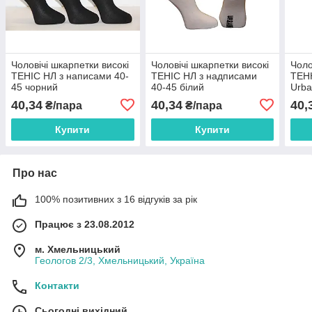
Чоловічі шкарпетки високі
Чоловічі шкарпетки високі
Чоло
ТЕНІС НЛ з написами 40-
ТЕНІС НЛ з надписами
ТЕН
45 чорний
40-45 білий
Urba
асор
40,34
40,34
40,
₴/пара
₴/пара
Купити
Купити
Про нас
100% позитивних з 16 відгуків за рік
Працює з 23.08.2012
м. Хмельницький
Геологов 2/3, Хмельницький, Україна
Контакти
Сьогодні вихідний