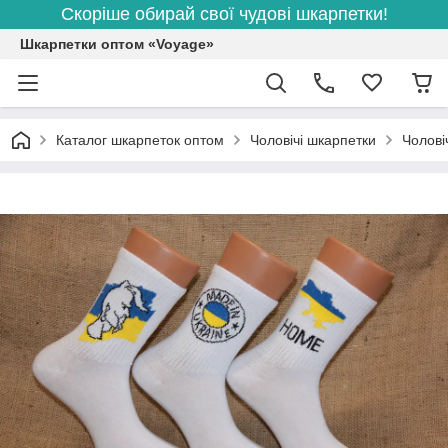
Скоріше обирай свої чудові шкарпетки!
Шкарпетки оптом «Voyage»
Каталог шкарпеток оптом
Чоловічі шкарпетки
Чолові