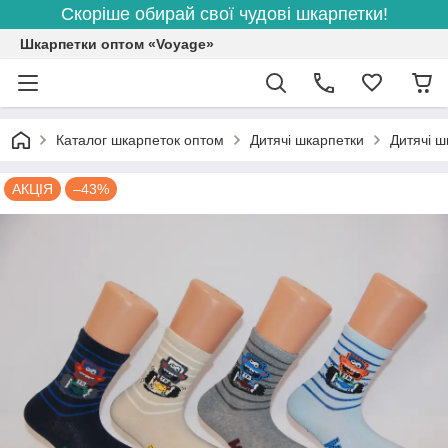
Скоріше обирай свої чудові шкарпетки!
Шкарпетки оптом «Voyage»
Каталог шкарпеток оптом
Дитячі шкарпетки
Дитячі ш
АКЦІЯ
–43%