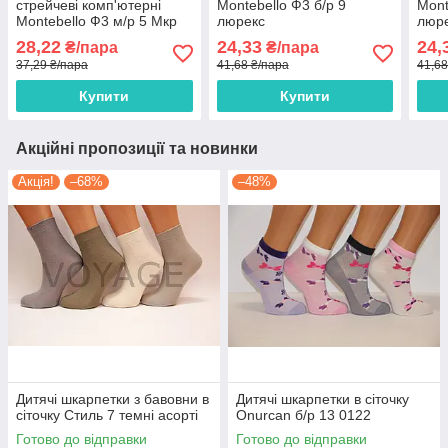
стрейчеві комп'ютерні
Montebello Ф3 б/р 9
Mont
Montebello Ф3 м/р 5 Мкр
люрекс
люр
однотонні
28,22
24,33
24,
₴/пара
₴/пара
37,29 ₴/пара
41,68 ₴/пара
41,68
Купити
Купити
Акційні пропозиції та новинки
Акція!
–68%
–48%
Дитячі шкарпетки з бавовни в
Дитячі шкарпетки в сіточку
сіточку Стиль 7 темні асорті
Onurcan б/р 13 0122
Готово до відправки
Готово до відправки