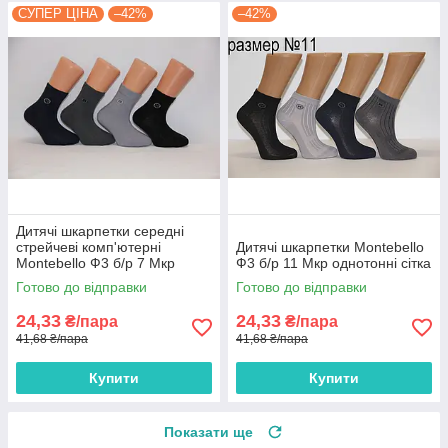
СУПЕР ЦІНА
–42%
–42%
Дитячі шкарпетки середні
стрейчеві комп'ютерні
Дитячі шкарпетки Montebello
Montebello Ф3 б/р 7 Мкр
Ф3 б/р 11 Мкр однотонні сітка
однотонні
Готово до відправки
Готово до відправки
24,33
24,33
₴/пара
₴/пара
41,68 ₴/пара
41,68 ₴/пара
Купити
Купити
Показати ще