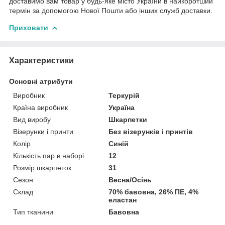
доставимо вам товар у будь-яке місто України в найкоротший
термін за допомогою Нової Пошти або інших служб доставки.
Приховати
Характеристики
Основні атрибути
Виробник
Теркурій
Країна виробник
Україна
Вид виробу
Шкарпетки
Візерунки і принти
Без візерунків і принтів
Колір
Синій
Кількість пар в наборі
12
Розмір шкарпеток
31
Сезон
Весна/Осінь
Склад
70% бавовна, 26% ПЕ, 4%
еластан
Тип тканини
Бавовна