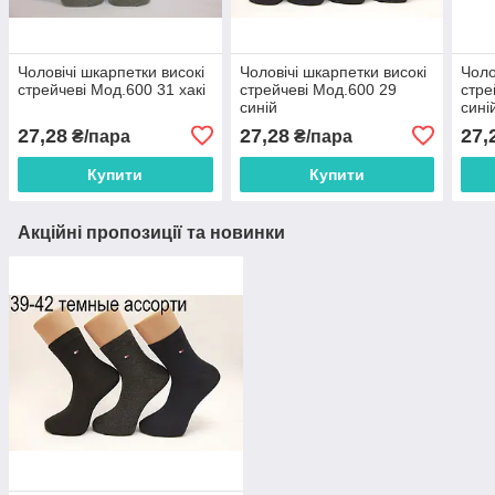
Чоловічі шкарпетки високі
Чоловічі шкарпетки високі
Чоло
стрейчеві Мод.600 31 хакі
стрейчеві Мод.600 29
стре
синій
сині
27,28
27,28
27,
₴/пара
₴/пара
Купити
Купити
Акційні пропозиції та новинки