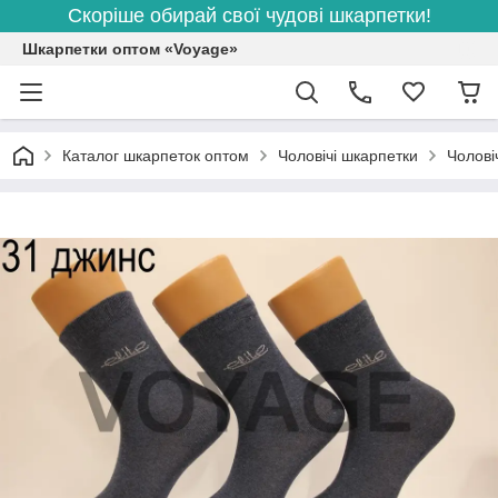
Скоріше обирай свої чудові шкарпетки!
Шкарпетки оптом «Voyage»
Каталог шкарпеток оптом
Чоловічі шкарпетки
Чолові