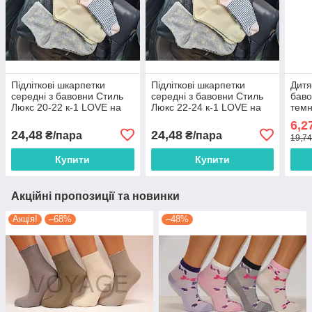
Підліткові шкарпетки
Підліткові шкарпетки
Дитя
середні з бавовни Стиль
середні з бавовни Стиль
баво
Люкс 20-22 к-1 LOVE на
Люкс 22-24 к-1 LOVE на
темн
смужці
смужці
6,2
24,48
24,48
₴/пара
₴/пара
19,74
Купити
Купити
Акційні пропозиції та новинки
Акція!
–68%
–48%