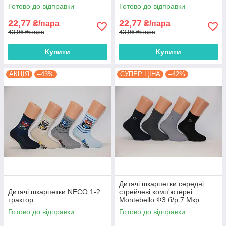
Готово до відправки
Готово до відправки
22,77
22,77
₴/пара
₴/пара
43,96 ₴/пара
43,96 ₴/пара
Купити
Купити
АКЦІЯ
–43%
СУПЕР ЦІНА
–42%
Дитячі шкарпетки середні
Дитячі шкарпетки NECO 1-2
стрейчеві комп'ютерні
трактор
Montebello Ф3 б/р 7 Мкр
однотонні
Готово до відправки
Готово до відправки