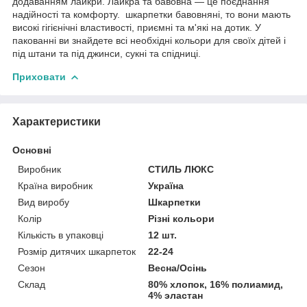
додаванням лайкри. Лайкра та бавовна — це поєднання
надійності та комфорту. шкарпетки бавовняні, то вони мають
високі гігієнічні властивості, приємні та м'які на дотик. У
пакованні ви знайдете всі необхідні кольори для своїх дітей і
під штани та під джинси, сукні та спідниці.
Приховати
Характеристики
Основні
Виробник
СТИЛЬ ЛЮКС
Країна виробник
Україна
Вид виробу
Шкарпетки
Колір
Різні кольори
Кількість в упаковці
12 шт.
Розмір дитячих шкарпеток
22-24
Сезон
Весна/Осінь
Склад
80% хлопок, 16% полиамид,
4% эластан