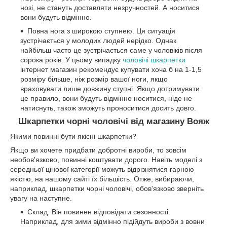
нозі, не стануть доставляти незручностей. А носитися
вони будуть відмінно.
Повна нога з широкою ступнею. Ця ситуація
зустрічається у молодих людей нерідко. Однак
найбільш часто це зустрічається саме у чоловіків після
сорока років. У цьому випадку
чоловічі шкарпетки
інтернет магазин рекомендує купувати хоча б на 1-1,5
розміру більше, ніж розмір вашої ноги, якщо
враховувати лише довжину ступні. Якщо дотримувати
це правило, вони будуть відмінно носитися, ніде не
натиснуть, також зможуть проноситися досить довго.
Шкарпетки чорні чоловічі від магазину Вояж
Якими повинні бути якісні шкарпетки?
Якщо ви хочете придбати добротні вироби, то зовсім
необов'язково, повинні коштувати дорого. Навіть моделі з
середньої цінової категорії можуть відрізнятися гарною
якістю, на нашому сайті їх більшість. Отже, вибираючи,
наприклад, шкарпетки чорні чоловічі, обов'язково зверніть
увагу на наступне.
Склад. Він повинен відповідати сезонності.
Наприклад, для зими відмінно підійдуть вироби з вовни