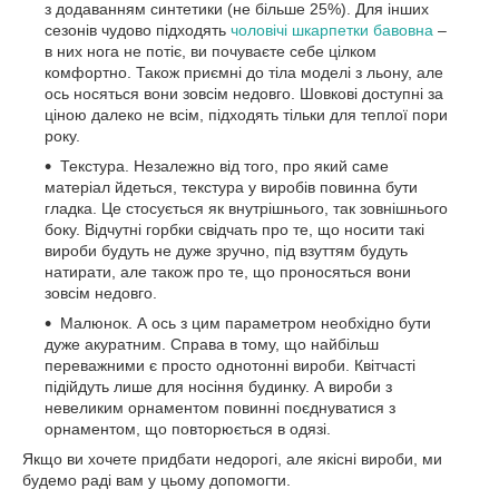
з додаванням синтетики (не більше 25%). Для інших
сезонів чудово підходять
чоловічі шкарпетки бавовна
–
в них нога не потіє, ви почуваєте себе цілком
комфортно. Також приємні до тіла моделі з льону, але
ось носяться вони зовсім недовго. Шовкові доступні за
ціною далеко не всім, підходять тільки для теплої пори
року.
Текстура. Незалежно від того, про який саме
матеріал йдеться, текстура у виробів повинна бути
гладка. Це стосується як внутрішнього, так зовнішнього
боку. Відчутні горбки свідчать про те, що носити такі
вироби будуть не дуже зручно, під взуттям будуть
натирати, але також про те, що проносяться вони
зовсім недовго.
Малюнок. А ось з цим параметром необхідно бути
дуже акуратним. Справа в тому, що найбільш
переважними є просто однотонні вироби. Квітчасті
підійдуть лише для носіння будинку. А вироби з
невеликим орнаментом повинні поєднуватися з
орнаментом, що повторюється в одязі.
Якщо ви хочете придбати недорогі, але якісні вироби, ми
будемо раді вам у цьому допомогти.