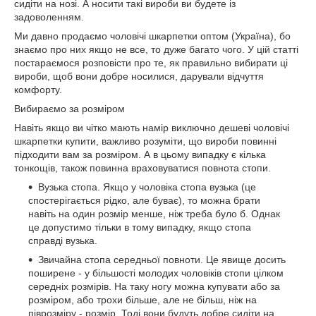
сидіти на нозі. А носити такі вироби ви будете із
задоволенням.
Ми давно продаємо чоловічі шкарпетки оптом (Україна), бо
знаємо про них якщо не все, то дуже багато чого. У цій статті
постараємося розповісти про те, як правильно вибирати ці
вироби, щоб вони добре носилися, дарували відчуття
комфорту.
Вибираємо за розміром
Навіть якщо ви чітко мають намір виключно дешеві чоловічі
шкарпетки купити, важливо розуміти, що вироби повинні
підходити вам за розміром. А в цьому випадку є кілька
тонкощів, також повинна враховуватися повнота стопи.
Вузька стопа. Якщо у чоловіка стопа вузька (це
спостерігається рідко, але буває), то можна брати
навіть на один розмір менше, ніж треба було б. Однак
це допустимо тільки в тому випадку, якщо стопа
справді вузька.
Звичайна стопа середньої повноти. Це явище досить
поширене - у більшості молодих чоловіків стопи цілком
середніх розмірів. На таку ногу можна купувати або за
розміром, або трохи більше, але не більш, ніж на
піврозміру - розмір. Тоді вони будуть добре сидіти на