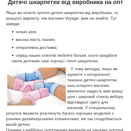
Дитячі шкарпетки від виробника на опт
Якщо ви хочете купити дитячі шкарпетки від виробника, то
кращого варіанту, ніж магазин
Voyage
, вам не знайти. Тут
завжди:
низькі ціни;
висока якість тканин;
оперативна доставка;
серед наших клієнтів люблячі батьки, охочі придбати
своїм діточкам самі хороші і теплі шкарпетки.
У тому випадку, якщо ви
шукаєте з натуральної
тканини дитячі шкарпетки,
наш інтернет-магазин
виключно надасть вам кращі
ціни і широкий спектр вибору
відповідної одягу для
малюків. У спеціальному
каталозі зможете розглянути багато хороших моделей з
різними дизайнерськими елементами, які так сподобаються
вашій дитині.
Одними з найбільш популярних варіантів на нашому порталі