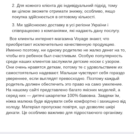
Для кожного клієнта діє індивідуальний підхід, тому
ви цілком зможете отримати знижку, особливо, якщо
покупка здійснюється в оптовому кількості.
Ми здійснюємо доставку в усі регіони України і
співпрацюємо з компаніями, які надають дану послугу.
Все клиенты интернет-магазина Voyage знают, что
приобретают исключительно качественную продукцию.
Именно поэтому, ни одному родителю не жалко денег на то,
чтобы его ребенок был счастливым. Особую популярность
среди наших клиентов заслужили детские носки с узором.
Они очень нравятся деткам, потому те с удовольствием их
самостоятельно надевают. Малыши чувствуют себя гораздо
увереннее, если выглядят превосходно. Поэтому каждый
родитель должен обеспечить это право на само умиление.
На нашому сайті представлено багато якісних моделей, а
серед них ― дитячі шкарпетки 100% бавовна. Завдяки їм,
ніжка малюка буде відчувати себе комфортно і захищено від
холоду. Матеріал пропускає повітря, що дозволяє шкірі
дихати. Це особливо важливо для підростаючого організму.