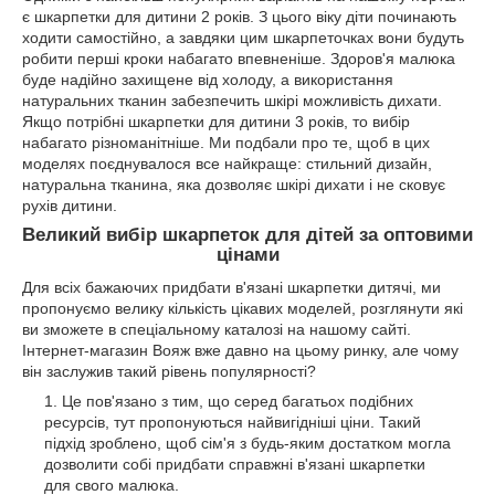
є шкарпетки для дитини 2 років. З цього віку діти починають
ходити самостійно, а завдяки цим шкарпеточках вони будуть
робити перші кроки набагато впевненіше. Здоров'я малюка
буде надійно захищене від холоду, а використання
натуральних тканин забезпечить шкірі можливість дихати.
Якщо потрібні шкарпетки для дитини 3 років, то вибір
набагато різноманітніше. Ми подбали про те, щоб в цих
моделях поєднувалося все найкраще: стильний дизайн,
натуральна тканина, яка дозволяє шкірі дихати і не сковує
рухів дитини.
Великий вибір шкарпеток для дітей за оптовими
цінами
Для всіх бажаючих придбати в'язані шкарпетки дитячі, ми
пропонуємо велику кількість цікавих моделей, розглянути які
ви зможете в спеціальному каталозі на нашому сайті.
Інтернет-магазин Вояж вже давно на цьому ринку, але чому
він заслужив такий рівень популярності?
Це пов'язано з тим, що серед багатьох подібних
ресурсів, тут пропонуються найвигідніші ціни. Такий
підхід зроблено, щоб сім'я з будь-яким достатком могла
дозволити собі придбати справжні в'язані шкарпетки
для свого малюка.